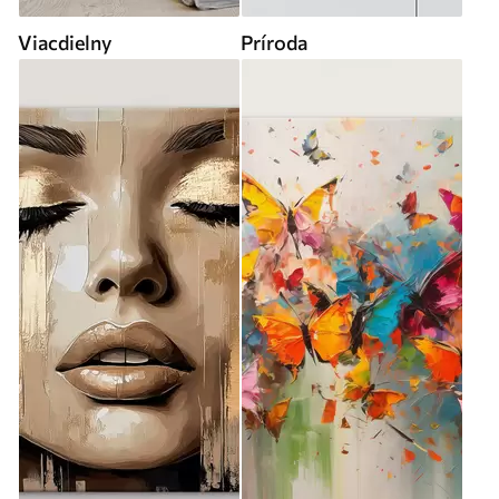
Viacdielny
Príroda