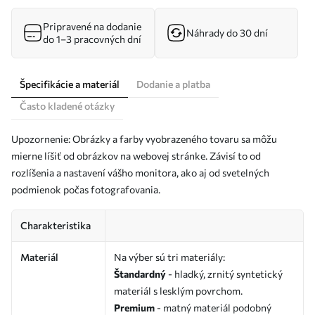
Pripravené na dodanie
Náhrady do 30 dní
do 1–3 pracovných dní
Špecifikácie a materiál
Dodanie a platba
Často kladené otázky
Upozornenie: Obrázky a farby vyobrazeného tovaru sa môžu
mierne líšiť od obrázkov na webovej stránke. Závisí to od
rozlíšenia a nastavení vášho monitora, ako aj od svetelných
podmienok počas fotografovania.
Charakteristika
Materiál
Na výber sú tri materiály:
Štandardný
- hladký, zrnitý syntetický
materiál s lesklým povrchom.
Premium
- matný materiál podobný