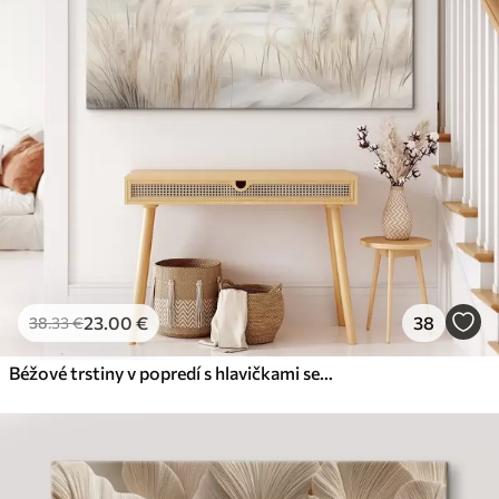
23
.00
€
38
38
.33
€
Béžové trstiny v popredí s hlavičkami semien, mäkké a jemné , rozmazané pozadie a svetlá obloha