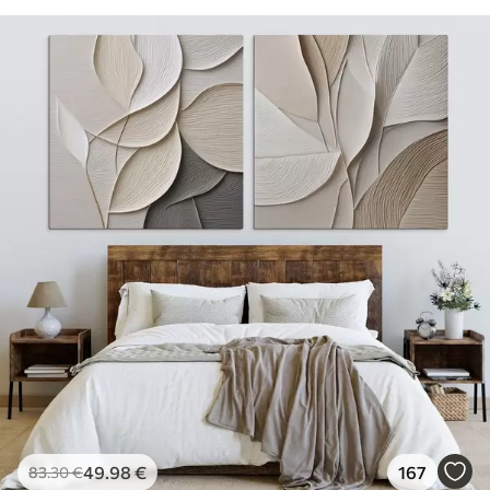
49
.98
€
167
83
.30
€