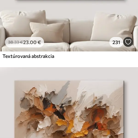
23
.00
€
231
38
.33
€
Textúrovaná abstrakcia