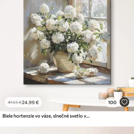
24
.99
€
100
41
.65
€
Biele hortenzie vo váze, slnečné svetlo v okne, olejomaľba