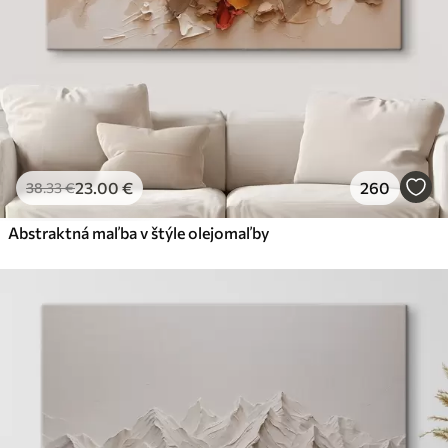
23
.00
€
260
38
.33
€
Abstraktná maľba v štýle olejomaľby