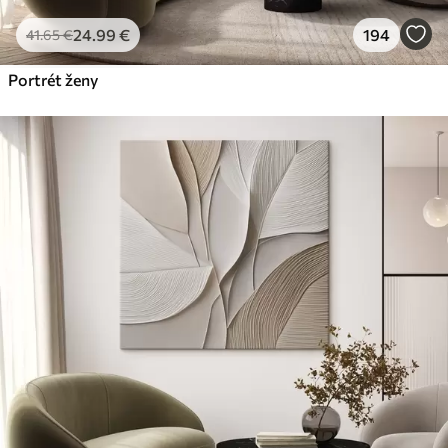
24
.99
€
194
41
.65
€
Portrét ženy