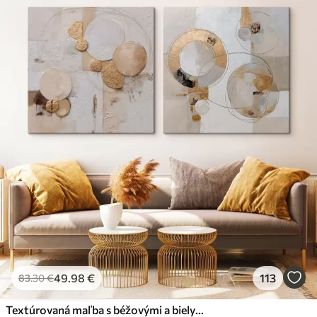
49
.98
€
113
83
.30
€
Textúrovaná maľba s béžovými a bielymi tvarmi