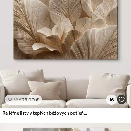
23
.00
€
16
38
.33
€
Reliéfne listy v teplých béžových odtieňoch