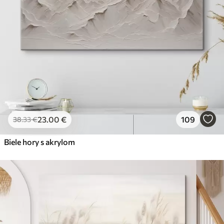
23
.00
€
109
38
.33
€
Biele hory s akrylom