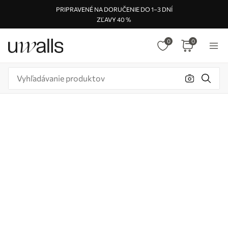
PRIPRAVENÉ NA DORUČENIE DO 1–3 DNÍ
ZĽAVY 40 %
0
0