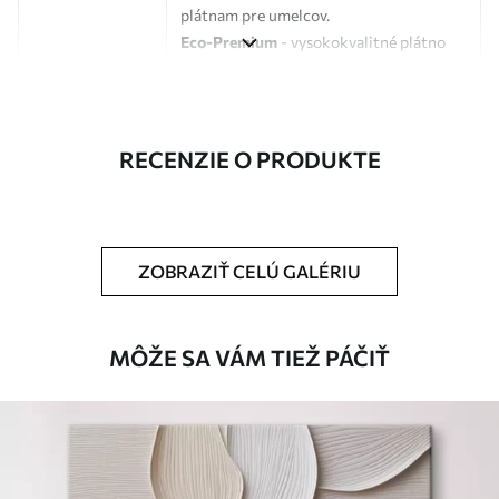
plátnam pre umelcov.
Eco-Premium
- vysokokvalitné plátno
vyrobené zo 100 % bavlny.
Autor
UWALLS
RECENZIE O PRODUKTE
Číslo článku
s33431
Okrem toho
Môžete pridať lakový náter.
ZOBRAZIŤ CELÚ GALÉRIU
Dostupné materiály
Štandard
MÔŽE SA VÁM TIEŽ PÁČIŤ
Od
23
.00
€
✓
Žiarivé a sýte farby
✓
Odolné voči vyblednutiu
✓
Bezpečný atrament bez zápachu
✗
Povrch podobný plátnu