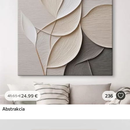
✗
Ekologický materiál
Premium
Od
29
.00
€
✓
Žiarivé a sýte farby
✓
Odolné voči vyblednutiu
✓
Bezpečný atrament bez zápachu
✓
Povrch podobný plátnu
✗
Ekologický materiál
Eko-Premium
Od
36
.00
€
24
.99
€
236
41
.65
€
✓
Žiarivé a sýte farby
✓
Abstrakcia
Odolné voči vyblednutiu
✓
Bezpečný atrament bez zápachu
✓
Povrch podobný plátnu
✓
Ekologický materiál