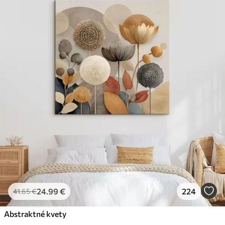
24
.99
€
224
41
.65
€
Abstraktné kvety