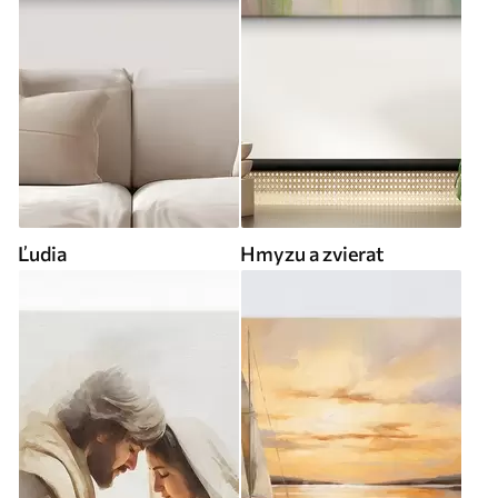
Ľudia
Hmyzu a zvierat