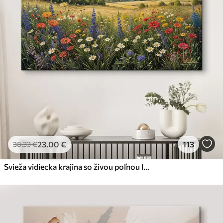
23
.00
€
113
38
.33
€
Svieža vidiecka krajina so živou poľnou lúkou plnou farebných kvetov pod zamračenou oblohou