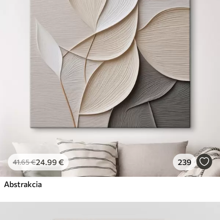
✗
Ekologický materiál
Premium
Od
29
.00
€
✓
Žiarivé a sýte farby
✓
Odolné voči vyblednutiu
✓
Bezpečný atrament bez zápachu
✓
Povrch podobný plátnu
✗
Ekologický materiál
Eko-Premium
Od
36
.00
€
24
.99
€
239
41
.65
€
✓
Žiarivé a sýte farby
✓
Abstrakcia
Odolné voči vyblednutiu
✓
Bezpečný atrament bez zápachu
✓
Povrch podobný plátnu
✓
Ekologický materiál