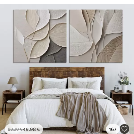
49
.98
€
167
83
.30
€