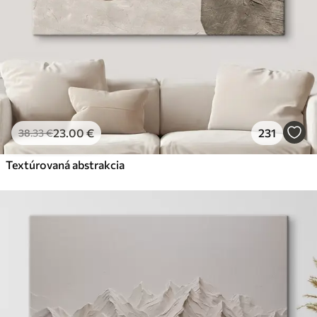
23
.00
€
231
38
.33
€
Textúrovaná abstrakcia