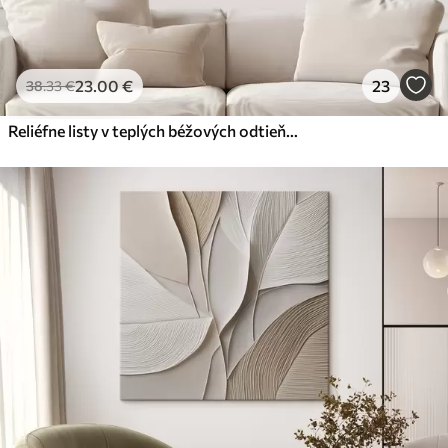
23
.00
€
23
38
.33
€
Reliéfne listy v teplých béžových odtieňoch