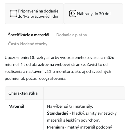
Pripravené na dodanie
Náhrady do 30 dní
do 1–3 pracovných dní
Špecifikácie a materiál
Dodanie a platba
Často kladené otázky
Upozornenie: Obrázky a farby vyobrazeného tovaru sa môžu
mierne líšiť od obrázkov na webovej stránke. Závisí to od
rozlíšenia a nastavení vášho monitora, ako aj od svetelných
podmienok počas fotografovania.
Charakteristika
Materiál
Na výber sú tri materiály:
Štandardný
- hladký, zrnitý syntetický
materiál s lesklým povrchom.
Premium
- matný materiál podobný