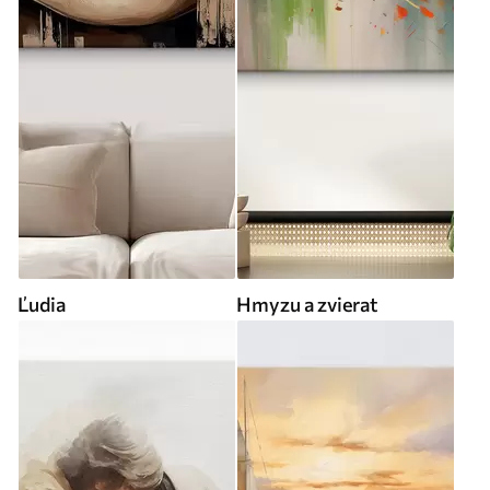
Ľudia
Hmyzu a zvierat