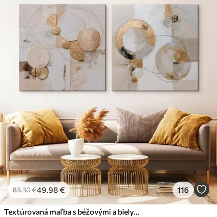
49
.98
€
116
83
.30
€
Textúrovaná maľba s béžovými a bielymi tvarmi