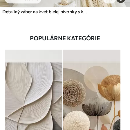
Detailný záber na kvet bielej pivonky s kvapôčkami vody na okvetných lístkoch na rozostrenom pozadí
POPULÁRNE KATEGÓRIE