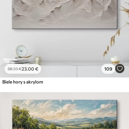
23
.00
€
109
38
.33
€
Biele hory s akrylom