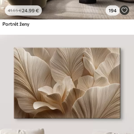
24
.99
€
194
41
.65
€
Portrét ženy