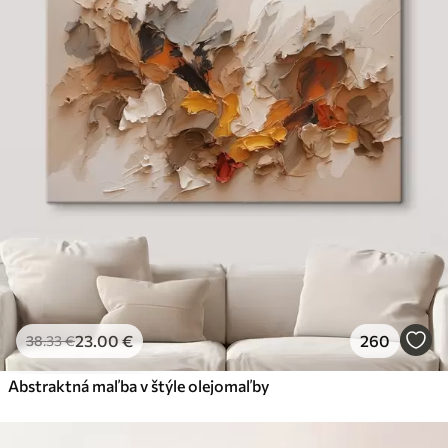
23
.00
€
260
38
.33
€
Abstraktná maľba v štýle olejomaľby