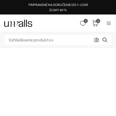
PRIPRAVENÉ NA DORUČENIE DO 1–3 DNÍ
ZĽAVY 40 %
0
0