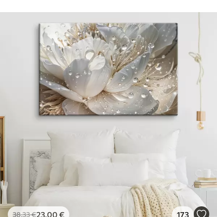
23
.00
€
173
38
.33
€