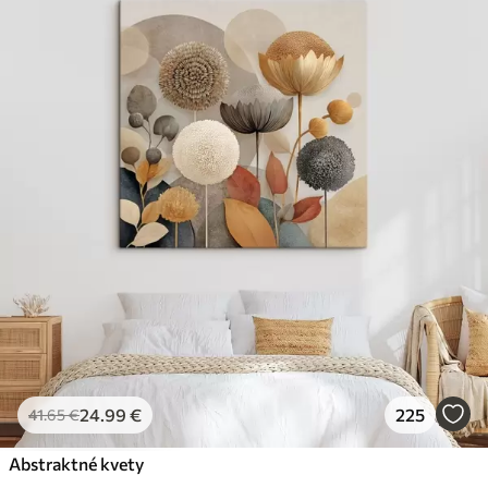
24
.99
€
225
41
.65
€
Abstraktné kvety