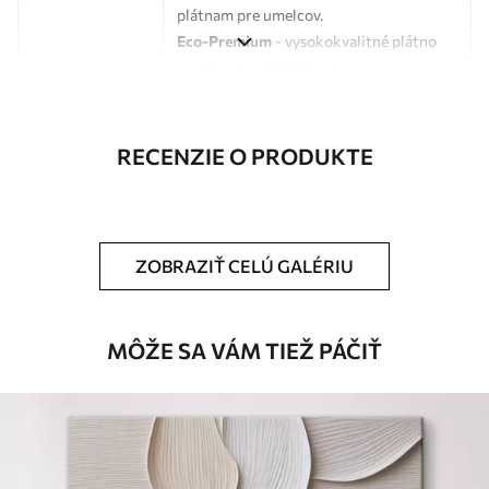
plátnam pre umelcov.
Eco-Premium
- vysokokvalitné plátno
vyrobené zo 100 % bavlny.
Autor
UWALLS
RECENZIE O PRODUKTE
Číslo článku
s33384
Okrem toho
Môžete pridať lakový náter.
ZOBRAZIŤ CELÚ GALÉRIU
Dostupné materiály
Štandard
MÔŽE SA VÁM TIEŽ PÁČIŤ
Od
23
.00
€
✓
Žiarivé a sýte farby
✓
Odolné voči vyblednutiu
✓
Bezpečný atrament bez zápachu
✗
Povrch podobný plátnu