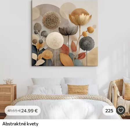
24
.99
€
225
41
.65
€
Abstraktné kvety