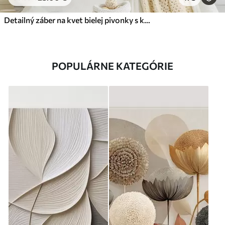
Detailný záber na kvet bielej pivonky s kvapôčkami vody na okvetných lístkoch na rozostrenom pozadí
POPULÁRNE KATEGÓRIE