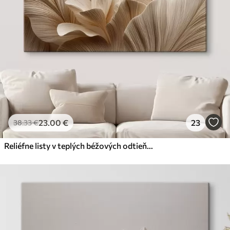
23
.00
€
23
38
.33
€
Reliéfne listy v teplých béžových odtieňoch