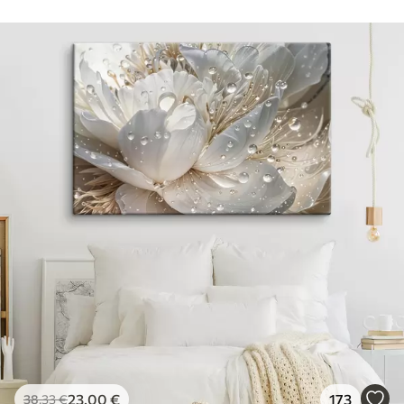
23
.00
€
173
38
.33
€