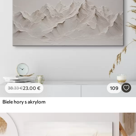
23
.00
€
109
38
.33
€
Biele hory s akrylom