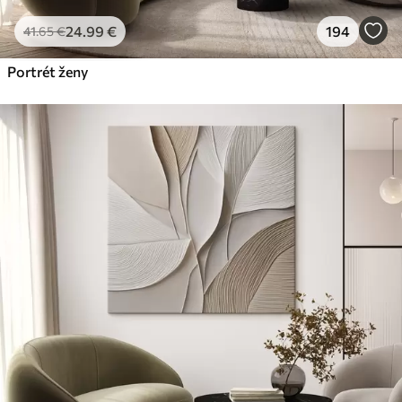
24
.99
€
194
41
.65
€
Portrét ženy