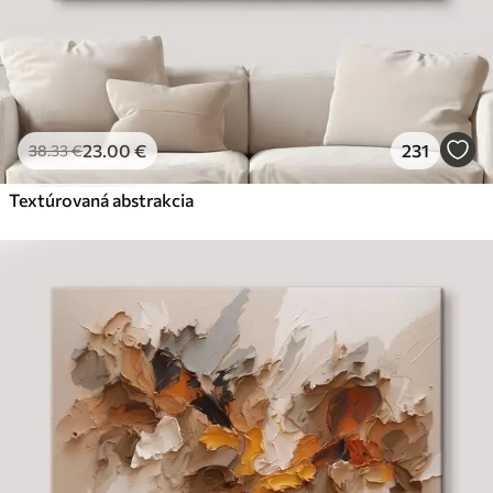
23
.00
€
231
38
.33
€
Textúrovaná abstrakcia