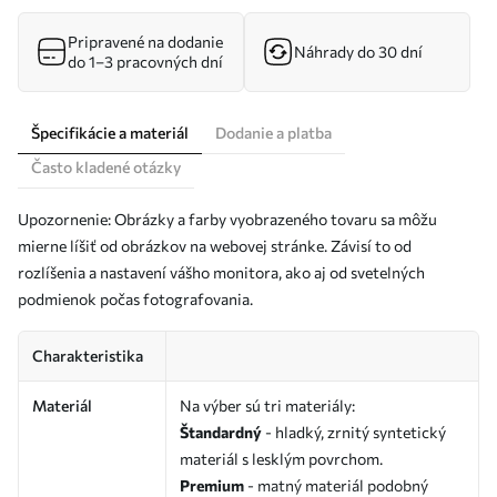
Pripravené na dodanie
Náhrady do 30 dní
do 1–3 pracovných dní
Špecifikácie a materiál
Dodanie a platba
Často kladené otázky
Upozornenie: Obrázky a farby vyobrazeného tovaru sa môžu
mierne líšiť od obrázkov na webovej stránke. Závisí to od
rozlíšenia a nastavení vášho monitora, ako aj od svetelných
podmienok počas fotografovania.
Charakteristika
Materiál
Na výber sú tri materiály:
Štandardný
- hladký, zrnitý syntetický
materiál s lesklým povrchom.
Premium
- matný materiál podobný