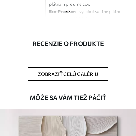
plátnam pre umelcov.
Eco-Premium
- vysokokvalitné plátno
vyrobené zo 100 % bavlny.
Autor
UWALLS
RECENZIE O PRODUKTE
Číslo článku
s33370
Okrem toho
Môžete pridať lakový náter.
ZOBRAZIŤ CELÚ GALÉRIU
Dostupné materiály
Štandard
MÔŽE SA VÁM TIEŽ PÁČIŤ
Od
23
.00
€
✓
Žiarivé a sýte farby
✓
Odolné voči vyblednutiu
✓
Bezpečný atrament bez zápachu
✗
Povrch podobný plátnu