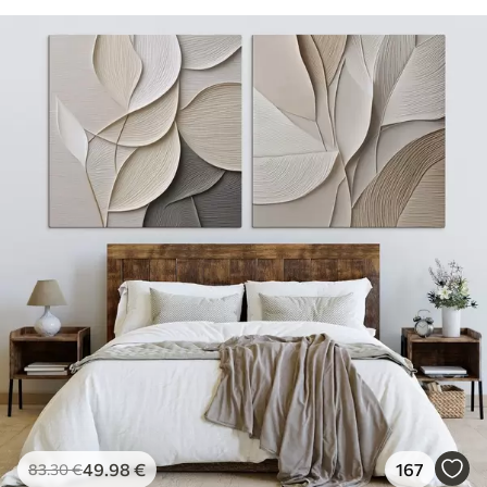
49
.98
€
167
83
.30
€