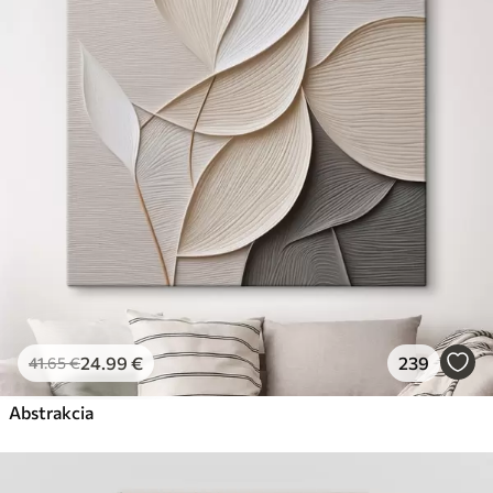
✗
Ekologický materiál
Premium
Od
29
.00
€
✓
Žiarivé a sýte farby
✓
Odolné voči vyblednutiu
✓
Bezpečný atrament bez zápachu
✓
Povrch podobný plátnu
✗
Ekologický materiál
Eko-Premium
Od
36
.00
€
24
.99
€
239
41
.65
€
✓
Žiarivé a sýte farby
✓
Abstrakcia
Odolné voči vyblednutiu
✓
Bezpečný atrament bez zápachu
✓
Povrch podobný plátnu
✓
Ekologický materiál