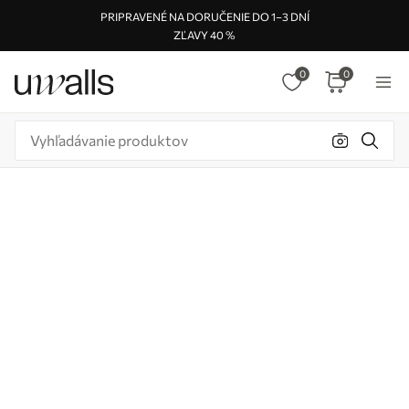
PRIPRAVENÉ NA DORUČENIE DO 1–3 DNÍ
ZĽAVY 40 %
0
0