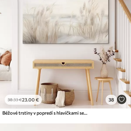
23
.00
€
38
38
.33
€
Béžové trstiny v popredí s hlavičkami semien, mäkké a jemné , rozmazané pozadie a svetlá obloha