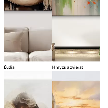
Ľudia
Hmyzu a zvierat