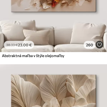
23
.00
€
260
38
.33
€
Abstraktná maľba v štýle olejomaľby