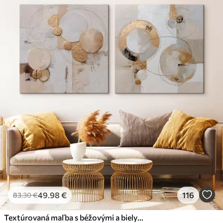
49
.98
€
116
83
.30
€
Textúrovaná maľba s béžovými a bielymi tvarmi