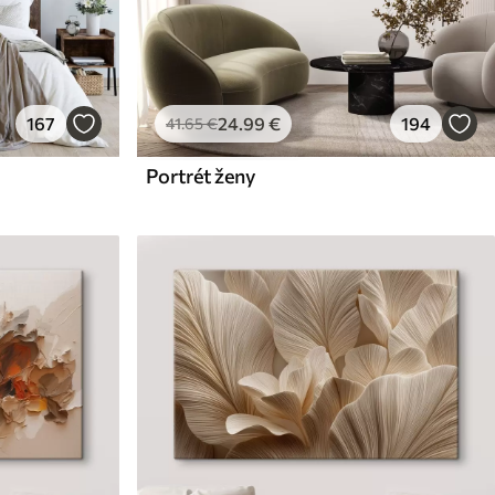
167
24
.99
€
194
41
.65
€
Portrét ženy