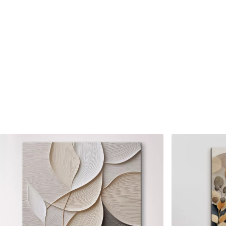
Číslo článku
s33295
Okrem toho
Môžete pridať lakový náter.
Dostupné materiály
Štandard
Premium
Od
23
.00
€
Od
29
.00
€
✓
✓
Žiarivé a sýte farby
Žiarivé a sýte farby
✓
✓
Odolné voči vyblednutiu
Odolné voči vyblednu
Bezpečný atrament bez
Bezpečný atrament b
✓
✓
zápachu
zápachu
✗
✓
Povrch podobný plátnu
Povrch podobný plát
✗
✗
Ekologický materiál
Ekologický materiál