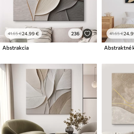
24
.99
€
236
24
.9
41
.65
€
41
.65
€
Abstrakcia
Abstraktné 