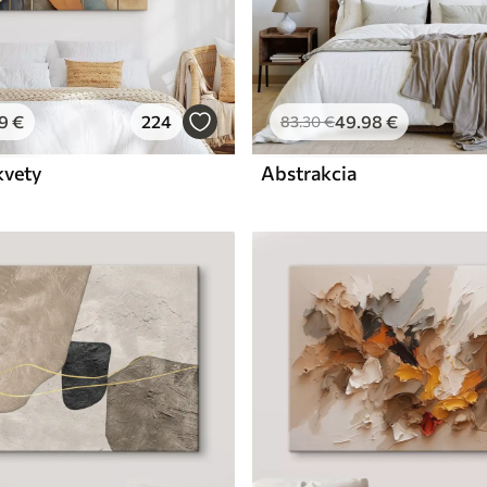
9
€
224
49
.98
€
83
.30
€
kvety
Abstrakcia