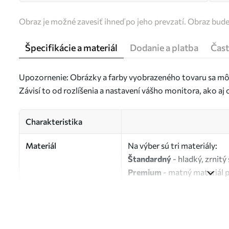
Obraz je možné zavesiť ihneď po jeho prevzatí. Obraz bud
Špecifikácie a materiál
Dodanie a platba
Čast
Upozornenie: Obrázky a farby vyobrazeného tovaru sa môž
Závisí to od rozlíšenia a nastavení vášho monitora, ako a
Charakteristika
Materiál
Na výber sú tri materiály:
Štandardný
- hladký, zrnit
Premium
- matný materiál 
Eco-Premium
- vysokokvali
Autor
UWALLS