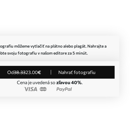
ografiu môžeme vytlačiť na plátno alebo plagát. Nahrajte a
bte svoju fotografiu v našom editore za 5 minút.
od
38
.33
23
.00
€
Nahrať fotografiu
Cena je uvedená so
zľavou 40%
.