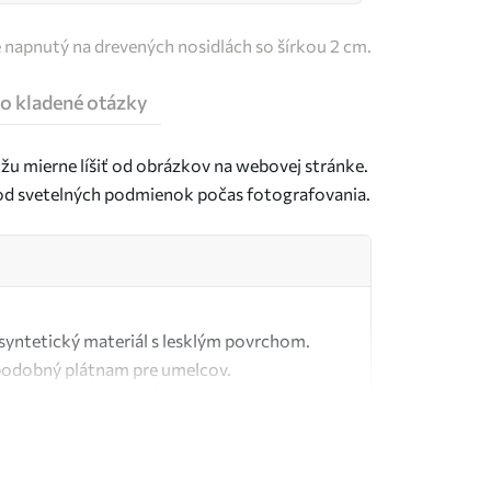
e napnutý na drevených nosidlách so šírkou 2 cm.
o kladené otázky
u mierne líšiť od obrázkov na webovej stránke.
j od svetelných podmienok počas fotografovania.
ý syntetický materiál s lesklým povrchom.
podobný plátnam pre umelcov.
tné plátno vyrobené zo 100 % bavlny.