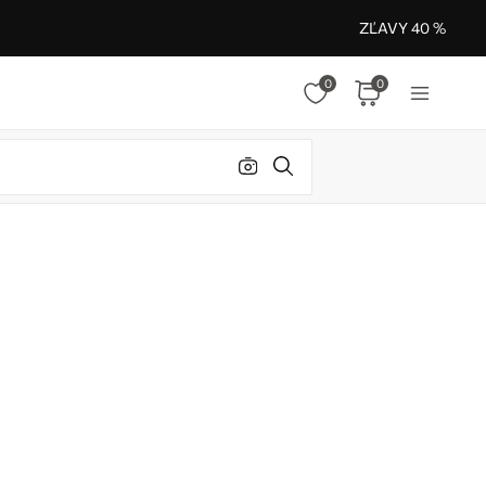
ZĽAVY 40 %
0
0