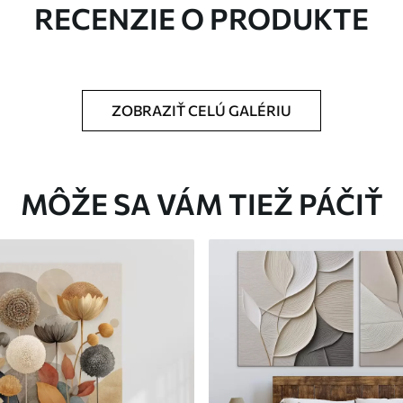
RECENZIE O PRODUKTE
ZOBRAZIŤ CELÚ GALÉRIU
Eko-Premium
Od
36
.00
€
MÔŽE SA VÁM TIEŽ PÁČIŤ
✓
Žiarivé a sýte farby
✓
tiu
Odolné voči vyblednutiu
ez
Bezpečný atrament bez
✓
zápachu
✓
nu
Povrch podobný plátnu
✓
Ekologický materiál