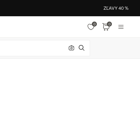
ZĽAVY 40 %
0
0