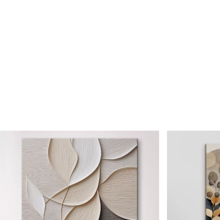
Číslo článku
s33282
Okrem toho
Môžete pridať lakový náter.
Dostupné materiály
Štandard
Premium
Od
23
.00
€
Od
29
.00
€
✓
✓
Žiarivé a sýte farby
Žiarivé a sýte farby
✓
✓
Odolné voči vyblednutiu
Odolné voči vyblednu
Bezpečný atrament bez
Bezpečný atrament b
✓
✓
zápachu
zápachu
✗
✓
Povrch podobný plátnu
Povrch podobný plát
✗
✗
Ekologický materiál
Ekologický materiál