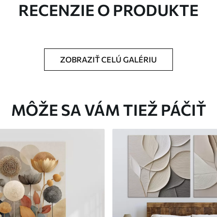
RECENZIE O PRODUKTE
ZOBRAZIŤ CELÚ GALÉRIU
Eko-Premium
Od
36
.00
€
MÔŽE SA VÁM TIEŽ PÁČIŤ
✓
Žiarivé a sýte farby
✓
tiu
Odolné voči vyblednutiu
ez
Bezpečný atrament bez
✓
zápachu
✓
nu
Povrch podobný plátnu
✓
Ekologický materiál