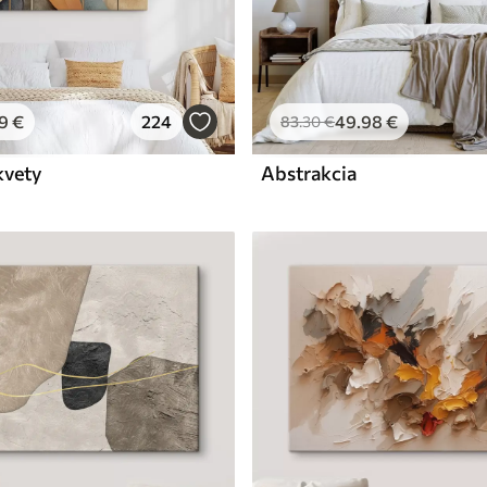
9
€
224
49
.98
€
83
.30
€
kvety
Abstrakcia