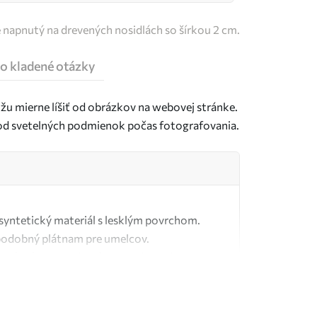
e napnutý na drevených nosidlách so šírkou 2 cm.
o kladené otázky
u mierne líšiť od obrázkov na webovej stránke.
j od svetelných podmienok počas fotografovania.
ý syntetický materiál s lesklým povrchom.
podobný plátnam pre umelcov.
tné plátno vyrobené zo 100 % bavlny.