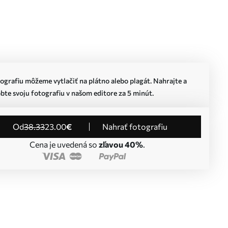
ografiu môžeme vytlačiť na plátno alebo plagát. Nahrajte a
bte svoju fotografiu v našom editore za 5 minút.
od
38
.33
23
.00
€
Nahrať fotografiu
Cena je uvedená so
zľavou 40%
.