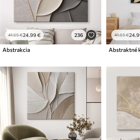
24
.99
€
236
24
.9
41
.65
€
41
.65
€
Abstrakcia
Abstraktné 