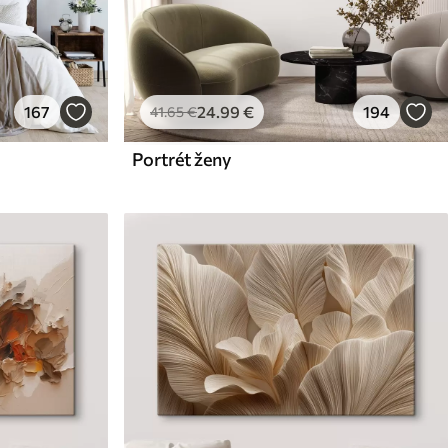
167
24
.99
€
194
41
.65
€
Portrét ženy