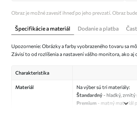
Obraz je možné zavesiť ihneď po jeho prevzatí. Obraz bud
Špecifikácie a materiál
Dodanie a platba
Čast
Upozornenie: Obrázky a farby vyobrazeného tovaru sa môž
Závisí to od rozlíšenia a nastavení vášho monitora, ako a
Charakteristika
Materiál
Na výber sú tri materiály:
Štandardný
- hladký, zrnit
Premium
- matný materiál 
Eco-Premium
- vysokokvali
Autor
UWALLS