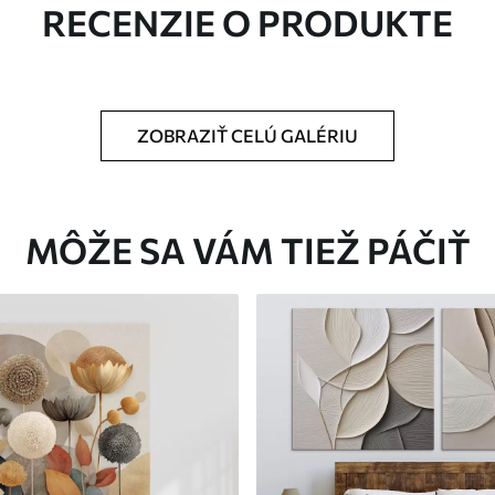
RECENZIE O PRODUKTE
ZOBRAZIŤ CELÚ GALÉRIU
Eko-Premium
Od
36
.00
€
MÔŽE SA VÁM TIEŽ PÁČIŤ
✓
Žiarivé a sýte farby
✓
tiu
Odolné voči vyblednutiu
ez
Bezpečný atrament bez
✓
zápachu
✓
nu
Povrch podobný plátnu
✓
Ekologický materiál