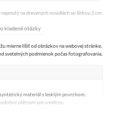
e napnutý na drevených nosidlách so šírkou 2 cm.
o kladené otázky
u mierne líšiť od obrázkov na webovej stránke.
j od svetelných podmienok počas fotografovania.
ý syntetický materiál s lesklým povrchom.
podobný plátnam pre umelcov.
tné plátno vyrobené zo 100 % bavlny.