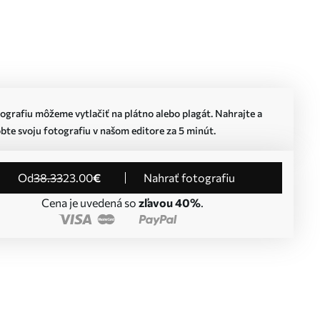
ografiu môžeme vytlačiť na plátno alebo plagát. Nahrajte a
bte svoju fotografiu v našom editore za 5 minút.
od
38
.33
23
.00
€
Nahrať fotografiu
Cena je uvedená so
zľavou 40%
.