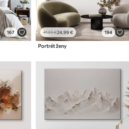
167
24
.99
€
194
41
.65
€
Portrét ženy