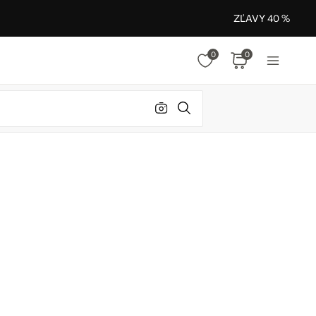
ZĽAVY 40 %
0
0