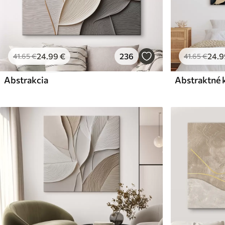
24
.99
€
236
24
.9
41
.65
€
41
.65
€
Abstrakcia
Abstraktné 