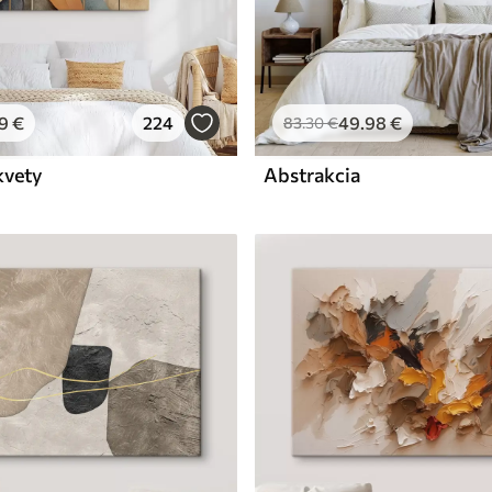
9
€
224
49
.98
€
83
.30
€
kvety
Abstrakcia