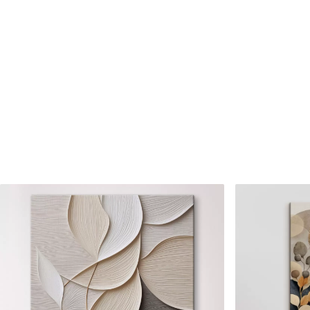
Číslo článku
s33238
Okrem toho
Môžete pridať lakový náter.
Dostupné materiály
Štandard
Premium
Od
23
.00
€
Od
29
.00
€
✓
✓
Žiarivé a sýte farby
Žiarivé a sýte farby
✓
✓
Odolné voči vyblednutiu
Odolné voči vyblednu
Bezpečný atrament bez
Bezpečný atrament b
✓
✓
zápachu
zápachu
✗
✓
Povrch podobný plátnu
Povrch podobný plát
✗
✗
Ekologický materiál
Ekologický materiál