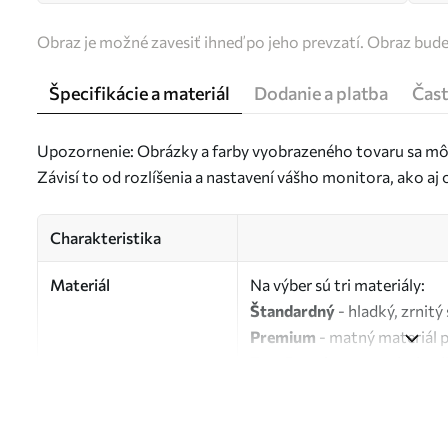
Obraz je možné zavesiť ihneď po jeho prevzatí. Obraz bud
Špecifikácie a materiál
Dodanie a platba
Čast
Upozornenie: Obrázky a farby vyobrazeného tovaru sa môž
Závisí to od rozlíšenia a nastavení vášho monitora, ako a
Charakteristika
Materiál
Na výber sú tri materiály:
Štandardný
- hladký, zrnit
Premium
- matný materiál 
Eco-Premium
- vysokokvali
Autor
UWALLS