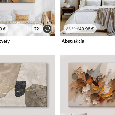
9
€
221
49
.98
€
83
.30
€
kvety
Abstrakcia