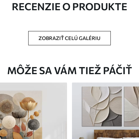
RECENZIE O PRODUKTE
ZOBRAZIŤ CELÚ GALÉRIU
Eko-Premium
Od
36
.00
€
MÔŽE SA VÁM TIEŽ PÁČIŤ
✓
Žiarivé a sýte farby
✓
tiu
Odolné voči vyblednutiu
ez
Bezpečný atrament bez
✓
zápachu
✓
nu
Povrch podobný plátnu
✓
Ekologický materiál