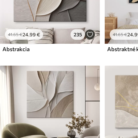
24
.99
€
235
24
.9
41
.65
€
41
.65
€
Abstrakcia
Abstraktné 