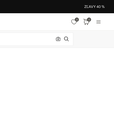
ZĽAVY 40 %
0
0