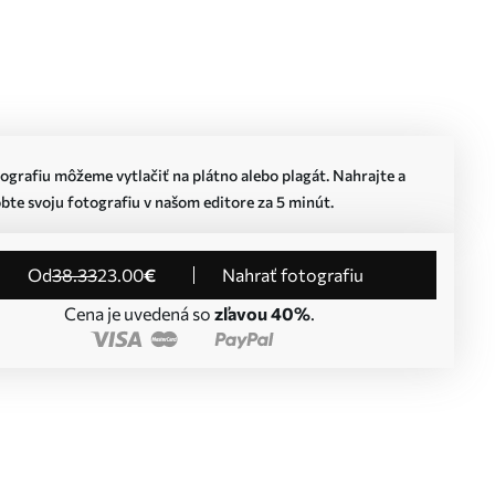
ografiu môžeme vytlačiť na plátno alebo plagát. Nahrajte a
bte svoju fotografiu v našom editore za 5 minút.
od
38
.33
23
.00
€
Nahrať fotografiu
Cena je uvedená so
zľavou 40%
.