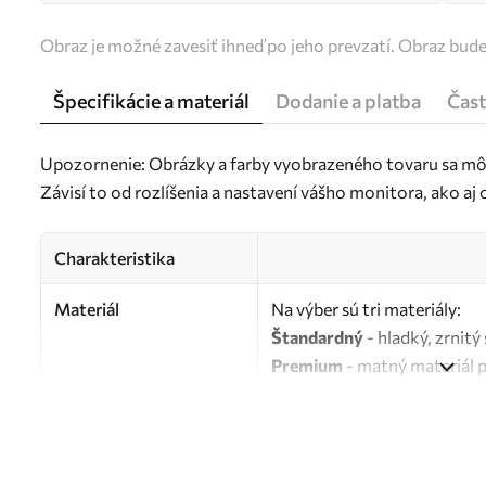
Obraz je možné zavesiť ihneď po jeho prevzatí. Obraz bud
Špecifikácie a materiál
Dodanie a platba
Čast
Upozornenie: Obrázky a farby vyobrazeného tovaru sa môž
Závisí to od rozlíšenia a nastavení vášho monitora, ako a
Charakteristika
Materiál
Na výber sú tri materiály:
Štandardný
- hladký, zrnit
Premium
- matný materiál 
Eco-Premium
- vysokokvali
Autor
UWALLS