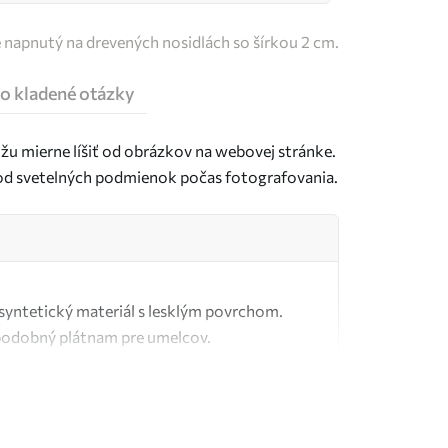
e napnutý na drevených nosidlách so šírkou 2 cm.
o kladené otázky
u mierne líšiť od obrázkov na webovej stránke.
j od svetelných podmienok počas fotografovania.
ý syntetický materiál s lesklým povrchom.
podobný plátnam pre umelcov.
tné plátno vyrobené zo 100 % bavlny.