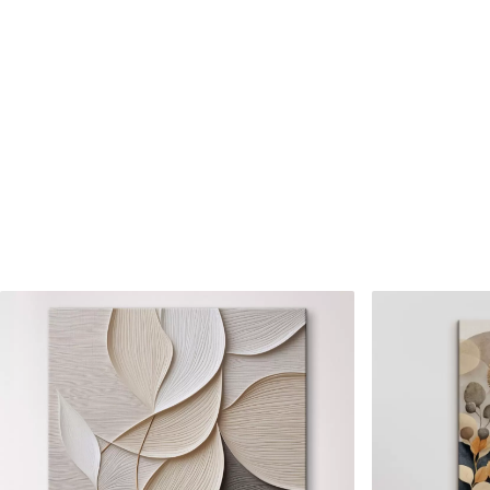
Číslo článku
s33200
Okrem toho
Môžete pridať lakový náter.
Dostupné materiály
Štandard
Premium
Od
23
.00
€
Od
29
.00
€
✓
✓
Žiarivé a sýte farby
Žiarivé a sýte farby
✓
✓
Odolné voči vyblednutiu
Odolné voči vyblednu
Bezpečný atrament bez
Bezpečný atrament b
✓
✓
zápachu
zápachu
✗
✓
Povrch podobný plátnu
Povrch podobný plát
✗
✗
Ekologický materiál
Ekologický materiál