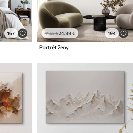
167
24
.99
€
194
41
.65
€
Portrét ženy