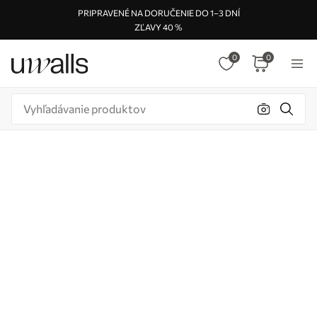
PRIPRAVENÉ NA DORUČENIE DO 1–3 DNÍ
ZĽAVY 40 %
0
0