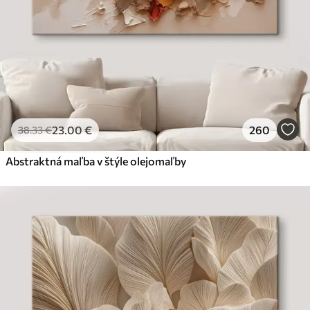
23
.00
€
260
38
.33
€
Abstraktná maľba v štýle olejomaľby