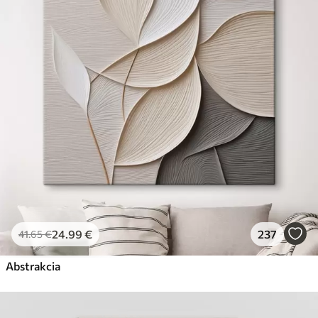
✗
Ekologický materiál
Premium
Od
29
.00
€
✓
Žiarivé a sýte farby
✓
Odolné voči vyblednutiu
✓
Bezpečný atrament bez zápachu
✓
Povrch podobný plátnu
✗
Ekologický materiál
Eko-Premium
Od
36
.00
€
24
.99
€
237
41
.65
€
✓
Žiarivé a sýte farby
✓
Abstrakcia
Odolné voči vyblednutiu
✓
Bezpečný atrament bez zápachu
✓
Povrch podobný plátnu
✓
Ekologický materiál