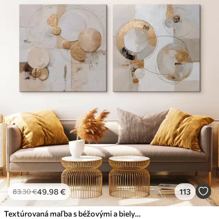
49
.98
€
113
83
.30
€
Textúrovaná maľba s béžovými a bielymi tvarmi