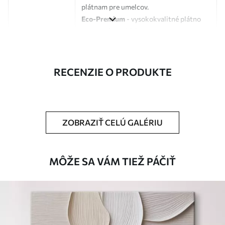
plátnam pre umelcov.
Eco-Premium
- vysokokvalitné plátno
vyrobené zo 100 % bavlny.
Autor
UWALLS
RECENZIE O PRODUKTE
Číslo článku
s33169
Okrem toho
Môžete pridať lakový náter.
ZOBRAZIŤ CELÚ GALÉRIU
Dostupné materiály
Štandard
MÔŽE SA VÁM TIEŽ PÁČIŤ
Od
23
.00
€
✓
Žiarivé a sýte farby
✓
Odolné voči vyblednutiu
✓
Bezpečný atrament bez zápachu
✗
Povrch podobný plátnu