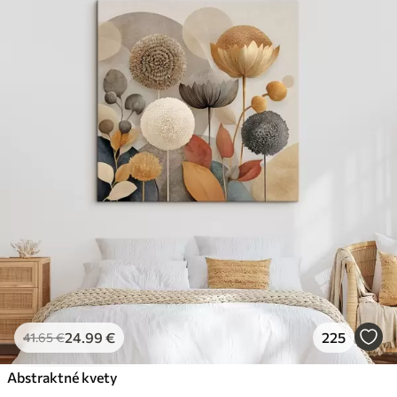
24
.99
€
225
41
.65
€
Abstraktné kvety