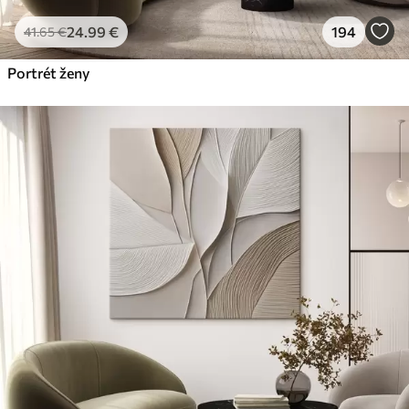
24
.99
€
194
41
.65
€
Portrét ženy