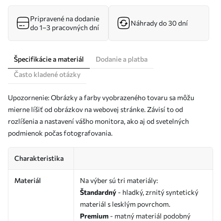
Pripravené na dodanie
Náhrady do 30 dní
do 1–3 pracovných dní
Špecifikácie a materiál
Dodanie a platba
Často kladené otázky
Upozornenie: Obrázky a farby vyobrazeného tovaru sa môžu
mierne líšiť od obrázkov na webovej stránke. Závisí to od
rozlíšenia a nastavení vášho monitora, ako aj od svetelných
podmienok počas fotografovania.
Charakteristika
Materiál
Na výber sú tri materiály:
Štandardný
- hladký, zrnitý syntetický
materiál s lesklým povrchom.
Premium
- matný materiál podobný