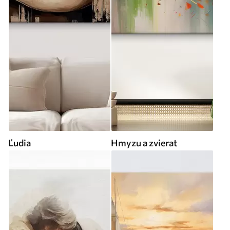
Ľudia
Hmyzu a zvierat