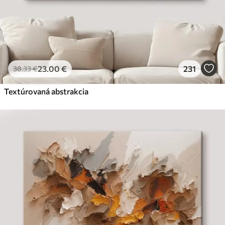
23
.00
€
231
38
.33
€
Textúrovaná abstrakcia