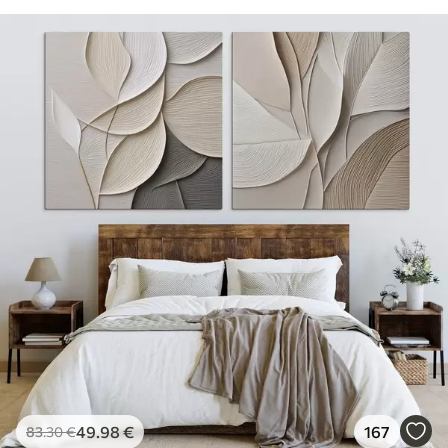
49
.98
€
167
83
.30
€