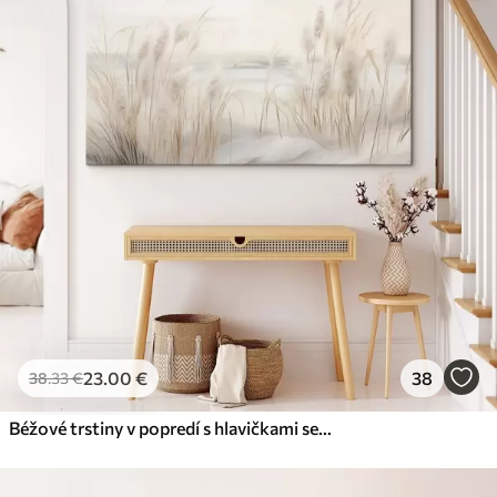
23
.00
€
38
38
.33
€
Béžové trstiny v popredí s hlavičkami semien, mäkké a jemné , rozmazané pozadie a svetlá obloha