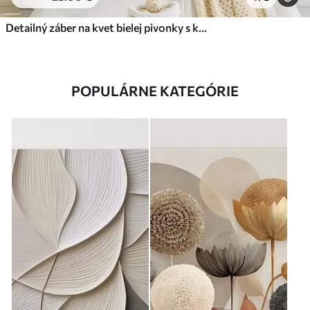
Detailný záber na kvet bielej pivonky s kvapôčkami vody na okvetných lístkoch na rozostrenom pozadí
POPULÁRNE KATEGÓRIE