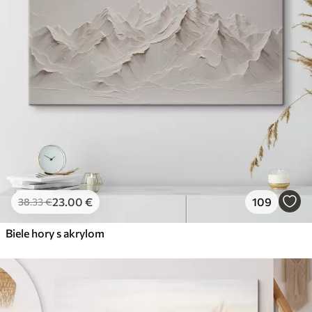
23
.00
€
109
38
.33
€
Biele hory s akrylom