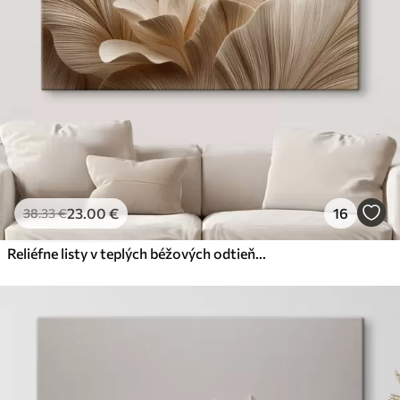
23
.00
€
16
38
.33
€
Reliéfne listy v teplých béžových odtieňoch