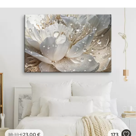
23
.00
€
173
38
.33
€