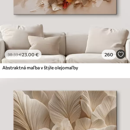
23
.00
€
260
38
.33
€
Abstraktná maľba v štýle olejomaľby