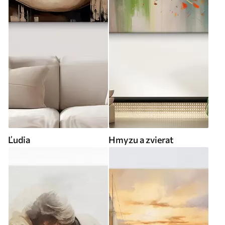
Ľudia
Hmyzu a zvierat