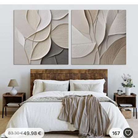
49
.98
€
167
83
.30
€