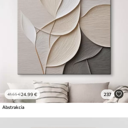
✗
Ekologický materiál
Premium
Od
29
.00
€
✓
Žiarivé a sýte farby
✓
Odolné voči vyblednutiu
✓
Bezpečný atrament bez zápachu
✓
Povrch podobný plátnu
✗
Ekologický materiál
Eko-Premium
Od
36
.00
€
24
.99
€
237
41
.65
€
✓
Žiarivé a sýte farby
✓
Abstrakcia
Odolné voči vyblednutiu
✓
Bezpečný atrament bez zápachu
✓
Povrch podobný plátnu
✓
Ekologický materiál