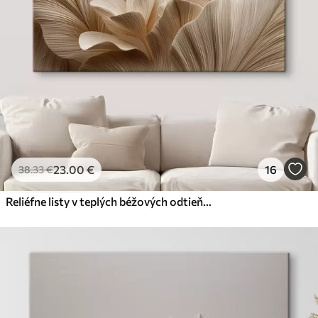
23
.00
€
16
38
.33
€
Reliéfne listy v teplých béžových odtieňoch