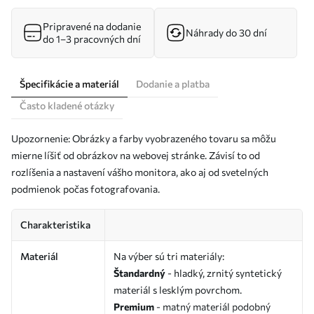
Pripravené na dodanie
Náhrady do 30 dní
do 1–3 pracovných dní
Špecifikácie a materiál
Dodanie a platba
Často kladené otázky
Upozornenie: Obrázky a farby vyobrazeného tovaru sa môžu
mierne líšiť od obrázkov na webovej stránke. Závisí to od
rozlíšenia a nastavení vášho monitora, ako aj od svetelných
podmienok počas fotografovania.
Charakteristika
Materiál
Na výber sú tri materiály:
Štandardný
- hladký, zrnitý syntetický
materiál s lesklým povrchom.
Premium
- matný materiál podobný