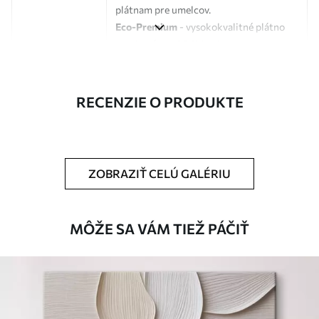
plátnam pre umelcov.
Eco-Premium
- vysokokvalitné plátno
vyrobené zo 100 % bavlny.
Autor
UWALLS
RECENZIE O PRODUKTE
Číslo článku
s33168
Okrem toho
Môžete pridať lakový náter.
ZOBRAZIŤ CELÚ GALÉRIU
Dostupné materiály
Štandard
MÔŽE SA VÁM TIEŽ PÁČIŤ
Od
23
.00
€
✓
Žiarivé a sýte farby
✓
Odolné voči vyblednutiu
✓
Bezpečný atrament bez zápachu
✗
Povrch podobný plátnu