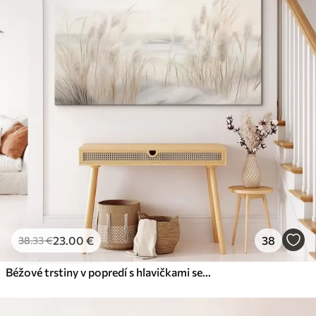
23
.00
€
38
38
.33
€
Béžové trstiny v popredí s hlavičkami semien, mäkké a jemné , rozmazané pozadie a svetlá obloha