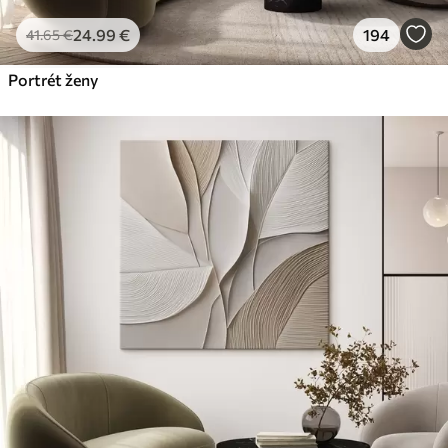
24
.99
€
194
41
.65
€
Portrét ženy