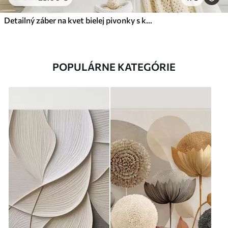
Detailný záber na kvet bielej pivonky s kvapôčkami vody na okvetných lístkoch na rozostrenom pozadí
POPULÁRNE KATEGÓRIE