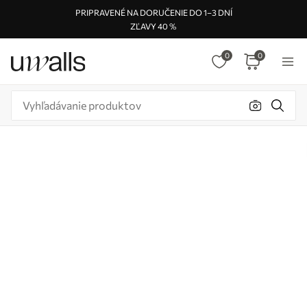
PRIPRAVENÉ NA DORUČENIE DO 1–3 DNÍ
ZĽAVY 40 %
0
0