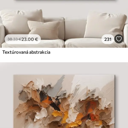
23
.00
€
231
38
.33
€
Textúrovaná abstrakcia