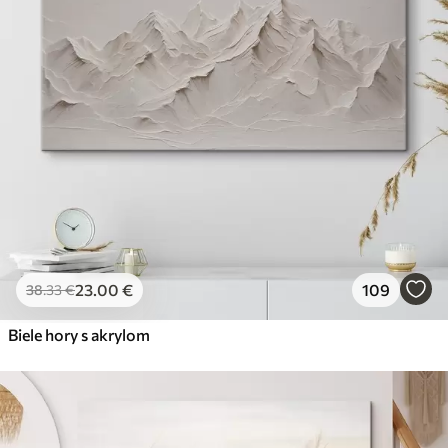
23
.00
€
109
38
.33
€
Biele hory s akrylom