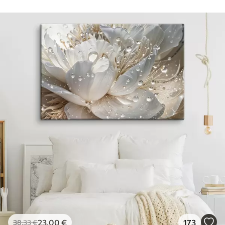
23
.00
€
173
38
.33
€