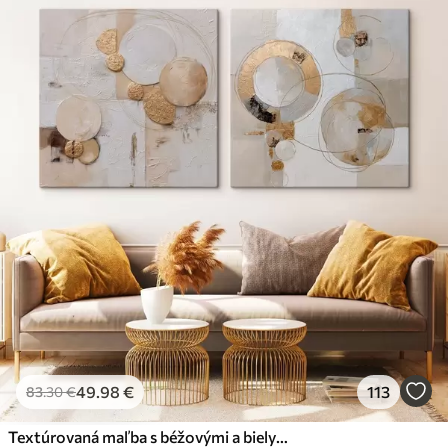
49
.98
€
113
83
.30
€
Textúrovaná maľba s béžovými a bielymi tvarmi