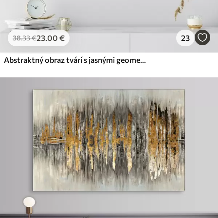
23
.00
€
23
38
.33
€
Abstraktný obraz tvárí s jasnými geometrickými tvarmi