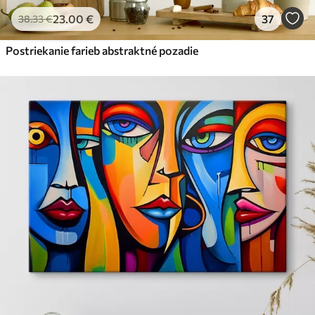
23
.00
€
37
38
.33
€
Postriekanie farieb abstraktné pozadie