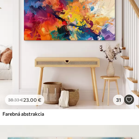
✗
Ekologický materiál
Premium
Od
29
.00
€
✓
Žiarivé a sýte farby
✓
Odolné voči vyblednutiu
✓
Bezpečný atrament bez zápachu
✓
Povrch podobný plátnu
✗
Ekologický materiál
Eko-Premium
Od
36
.00
€
23
.00
€
31
38
.33
€
✓
Žiarivé a sýte farby
✓
Farebná abstrakcia
Odolné voči vyblednutiu
✓
Bezpečný atrament bez zápachu
✓
Povrch podobný plátnu
✓
Ekologický materiál