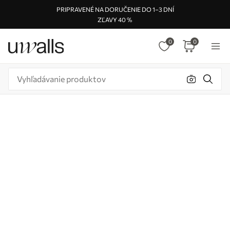
PRIPRAVENÉ NA DORUČENIE DO 1–3 DNÍ
ZĽAVY 40 %
0
0