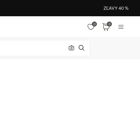
ZĽAVY 40 %
0
0