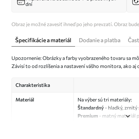
dní
Obraz je možné zavesiť ihneď po jeho prevzatí. Obraz bud
Špecifikácie a materiál
Dodanie a platba
Čast
Upozornenie: Obrázky a farby vyobrazeného tovaru sa môž
Závisí to od rozlíšenia a nastavení vášho monitora, ako a
Charakteristika
Materiál
Na výber sú tri materiály:
Štandardný
- hladký, zrnit
Premium
- matný materiál 
Eco-Premium
- vysokokvali
Autor
UWALLS