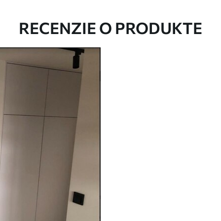
RECENZIE O PRODUKTE
Eko-Premium
Od
36
.00
€
✓
Žiarivé a sýte farby
✓
tiu
Odolné voči vyblednutiu
ez
Bezpečný atrament bez
✓
zápachu
✓
nu
Povrch podobný plátnu
✓
Ekologický materiál