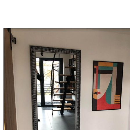
Číslo článku
s01793
Okrem toho
Môžete pridať lakový náter.
Dostupné materiály
Štandard
Premium
Od
23
.00
€
Od
29
.00
€
✓
✓
Žiarivé a sýte farby
Žiarivé a sýte farby
✓
✓
Odolné voči vyblednutiu
Odolné voči vyblednu
Bezpečný atrament bez
Bezpečný atrament b
✓
✓
zápachu
zápachu
✗
✓
Povrch podobný plátnu
Povrch podobný plát
✗
✗
Ekologický materiál
Ekologický materiál