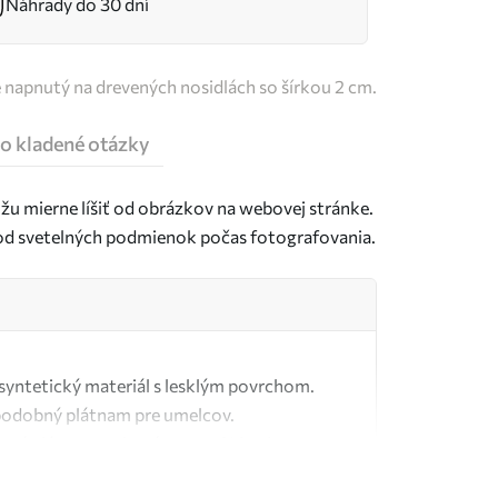
Náhrady do 30 dní
e napnutý na drevených nosidlách so šírkou 2 cm.
o kladené otázky
u mierne líšiť od obrázkov na webovej stránke.
j od svetelných podmienok počas fotografovania.
ý syntetický materiál s lesklým povrchom.
podobný plátnam pre umelcov.
tné plátno vyrobené zo 100 % bavlny.