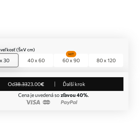
 veľkosť (ŠxV cm)
HIT
x 30
40 x 60
60 x 90
80 x 120
od
38
.33
23
.00
€
Ďalší krok
Cena je uvedená so
zľavou 40%
.