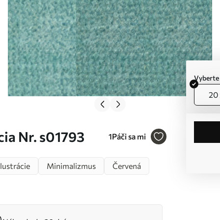
Vyberte
20 
cia Nr. s01793
1
Páči sa mi
Ilustrácie
Minimalizmus
Červená