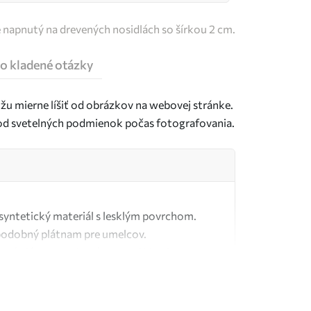
e napnutý na drevených nosidlách so šírkou 2 cm.
o kladené otázky
u mierne líšiť od obrázkov na webovej stránke.
j od svetelných podmienok počas fotografovania.
ý syntetický materiál s lesklým povrchom.
podobný plátnam pre umelcov.
tné plátno vyrobené zo 100 % bavlny.