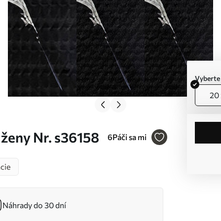
Vyberte
20 
 ženy Nr. s36158
6
Páči sa mi
ácie
Náhrady do 30 dní