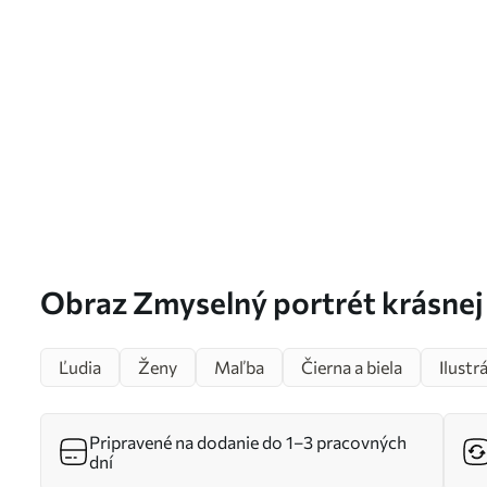
Obraz Zmyselný portrét krásnej
Ľudia
Ženy
Maľba
Čierna a biela
Ilustr
Pripravené na dodanie do 1–3 pracovných
dní