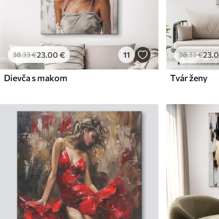
23
.00
€
11
23
.
38
.33
€
38
.33
€
Dievča s makom
Tvár ženy