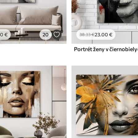
00
€
20
23
.00
€
38
.33
€
Portrét ženy v čiernobiel