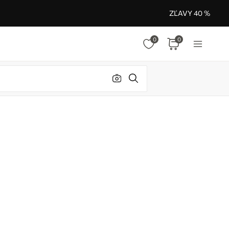
ZĽAVY 40 %
0
0