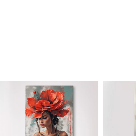
Číslo článku
s36158
Okrem toho
Môžete pridať lakový náter.
Dostupné materiály
Štandard
Premium
Od
23
.00
€
Od
29
.00
€
✓
✓
Žiarivé a sýte farby
Žiarivé a sýte farby
✓
✓
Odolné voči vyblednutiu
Odolné voči vyblednu
Bezpečný atrament bez
Bezpečný atrament b
✓
✓
zápachu
zápachu
✗
✓
Povrch podobný plátnu
Povrch podobný plát
✗
✗
Ekologický materiál
Ekologický materiál