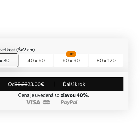
 veľkosť (ŠxV cm)
HIT
x 30
40 x 60
60 x 90
80 x 120
od
38
.33
23
.00
€
Ďalší krok
Cena je uvedená so
zľavou 40%
.