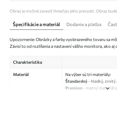
Obraz je možné zavesiť ihneď po jeho prevzatí. Obraz bud
Špecifikácie a materiál
Dodanie a platba
Čast
Upozornenie: Obrázky a farby vyobrazeného tovaru sa môž
Závisí to od rozlíšenia a nastavení vášho monitora, ako a
Charakteristika
Materiál
Na výber sú tri materiály:
Štandardný
- hladký, zrnit
Premium
- matný materiál 
Eco-Premium
- vysokokvali
Autor
UWALLS