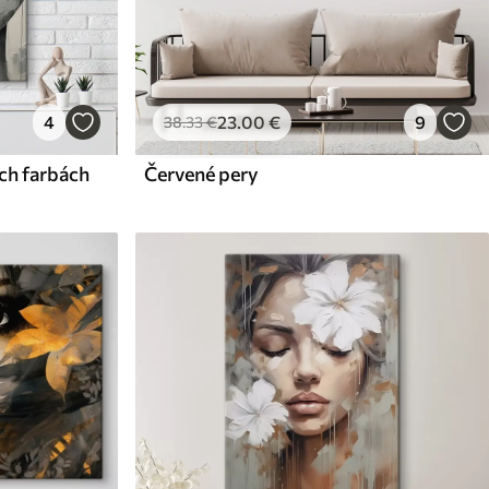
4
23
.00
€
9
38
.33
€
ych farbách
Červené pery