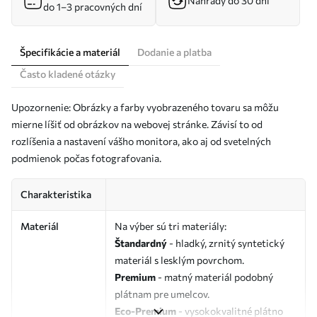
Náhrady do 30 dní
do 1–3 pracovných dní
Špecifikácie a materiál
Dodanie a platba
Často kladené otázky
Upozornenie: Obrázky a farby vyobrazeného tovaru sa môžu
mierne líšiť od obrázkov na webovej stránke. Závisí to od
rozlíšenia a nastavení vášho monitora, ako aj od svetelných
podmienok počas fotografovania.
Charakteristika
Materiál
Na výber sú tri materiály:
Štandardný
- hladký, zrnitý syntetický
materiál s lesklým povrchom.
Premium
- matný materiál podobný
plátnam pre umelcov.
Eco-Premium
- vysokokvalitné plátno