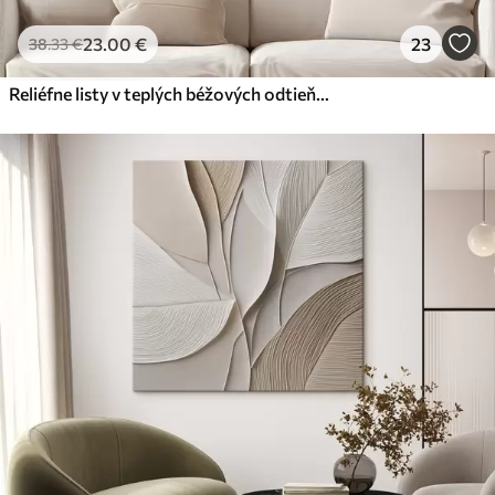
23
.00
€
23
38
.33
€
Reliéfne listy v teplých béžových odtieňoch