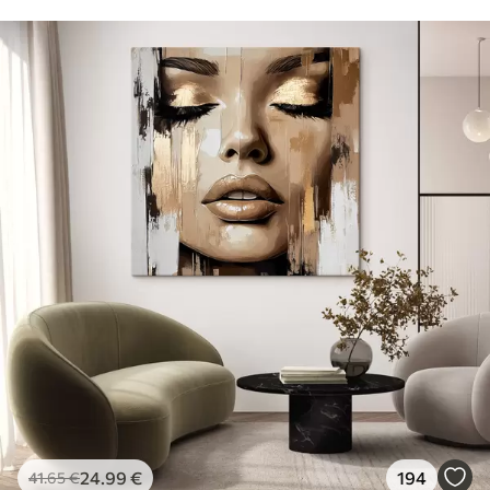
24
.99
€
194
41
.65
€