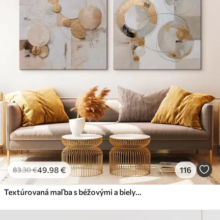
49
.98
€
116
83
.30
€
Textúrovaná maľba s béžovými a bielymi tvarmi