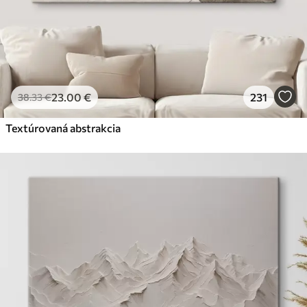
23
.00
€
231
38
.33
€
Textúrovaná abstrakcia