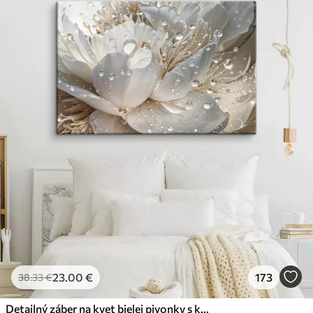
23
.00
€
173
38
.33
€
Detailný záber na kvet bielej pivonky s kvapôčkami vody na okvetných lístkoch na rozostrenom pozadí