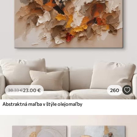
23
.00
€
260
38
.33
€
Abstraktná maľba v štýle olejomaľby