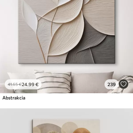
Premium
Od
31
.00
€
✓
Žiarivé a sýte farby
✓
Odolné voči vyblednutiu
✓
Bezpečný atrament bez zápachu
✓
Povrch podobný plátnu
✗
Ekologický materiál
Eko-Premium
Od
39
.00
€
24
.99
€
239
41
.65
€
✓
Žiarivé a sýte farby
✓
Abstrakcia
Odolné voči vyblednutiu
✓
Bezpečný atrament bez zápachu
✓
Povrch podobný plátnu
✓
Ekologický materiál