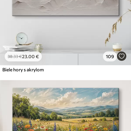
23
.00
€
109
38
.33
€
Biele hory s akrylom