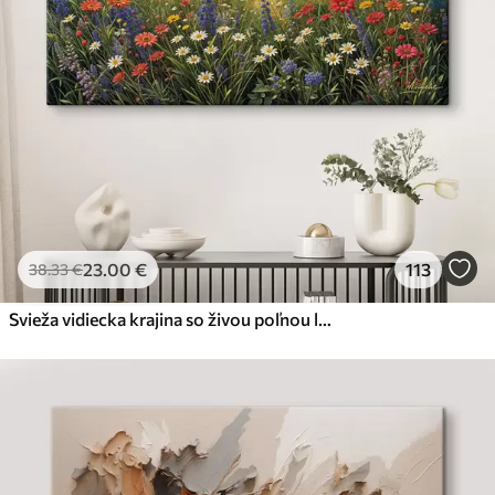
23
.00
€
113
38
.33
€
Svieža vidiecka krajina so živou poľnou lúkou plnou farebných kvetov pod zamračenou oblohou