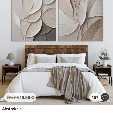
49
.98
€
167
83
.30
€
Abstrakcia