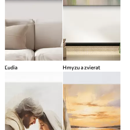
Ľudia
Hmyzu a zvierat