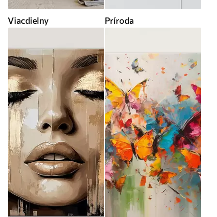
Viacdielny
Príroda