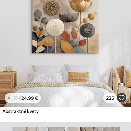
24
.99
€
225
41
.65
€
Abstraktné kvety