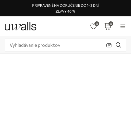
PRIPRAVENÉ NA DORUČENIE DO 1–3 DNÍ
ZĽAVY 40 %
0
0