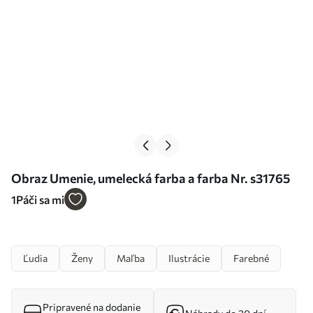
Obraz Umenie, umelecká farba a farba Nr. s31765
1
Páči sa mi
Ľudia
Ženy
Maľba
Ilustrácie
Farebné
Pripravené na dodanie