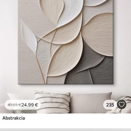
✓
Bezpečný atrament bez zápachu
✗
Povrch podobný plátnu
✗
Ekologický materiál
Premium
Od
29
.00
€
✓
Žiarivé a sýte farby
✓
Odolné voči vyblednutiu
✓
Bezpečný atrament bez zápachu
✓
Povrch podobný plátnu
✗
Ekologický materiál
Eko-Premium
Od
36
.00
€
24
.99
€
235
41
.65
€
✓
Žiarivé a sýte farby
✓
Abstrakcia
Odolné voči vyblednutiu
✓
Bezpečný atrament bez zápachu