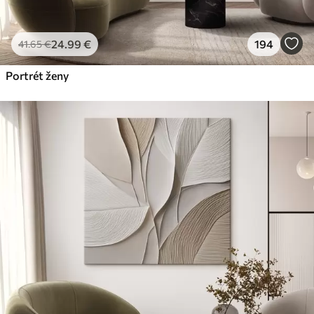
24
.99
€
194
41
.65
€
Portrét ženy