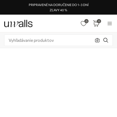
PRIPRAVENÉ NA DORUČENIE DO 1–3 DNÍ
ZĽAVY 40 %
0
0