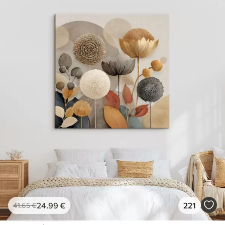
✓
Povrch podobný plátnu
✓
Ekologický materiál
24
.99
€
221
41
.65
€