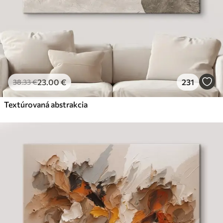
23
.00
€
231
38
.33
€
Textúrovaná abstrakcia