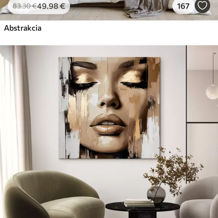
49
.98
€
167
83
.30
€
Abstrakcia