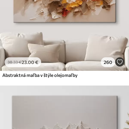
23
.00
€
260
38
.33
€
Abstraktná maľba v štýle olejomaľby