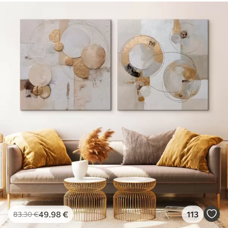
49
.98
€
113
83
.30
€