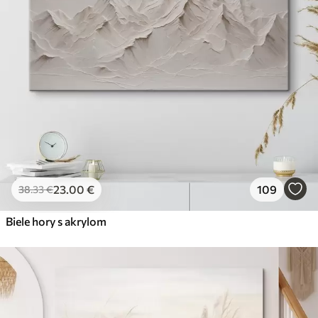
23
.00
€
109
38
.33
€
Biele hory s akrylom