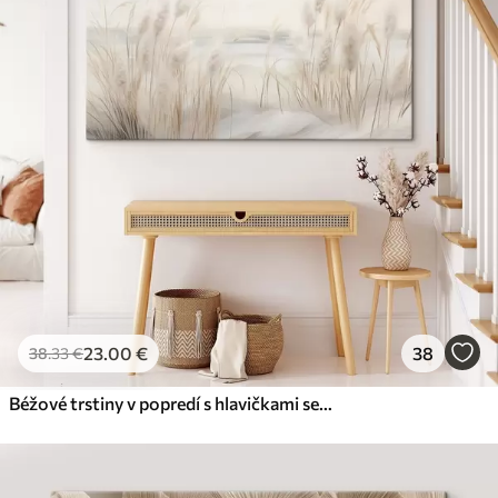
23
.00
€
38
38
.33
€
Béžové trstiny v popredí s hlavičkami semien, mäkké a jemné , rozmazané pozadie a svetlá obloha