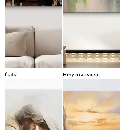
Ľudia
Hmyzu a zvierat