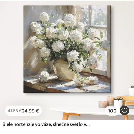
24
.99
€
100
41
.65
€
Biele hortenzie vo váze, slnečné svetlo v okne, olejomaľba