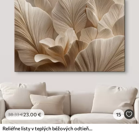
23
.00
€
15
38
.33
€
Reliéfne listy v teplých béžových odtieňoch