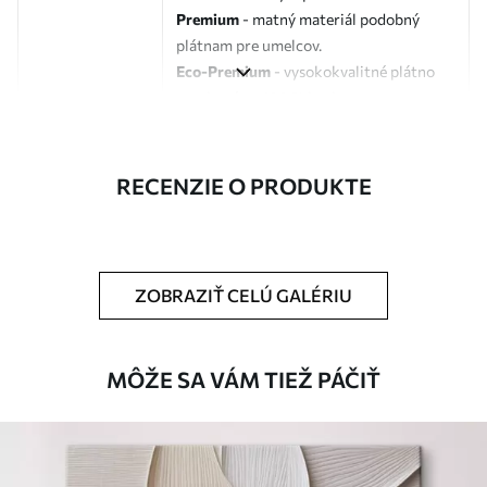
Premium
- matný materiál podobný
plátnam pre umelcov.
Eco-Premium
- vysokokvalitné plátno
vyrobené zo 100 % bavlny.
Autor
UWALLS
RECENZIE O PRODUKTE
Číslo článku
s35942
Okrem toho
Môžete pridať lakový náter.
ZOBRAZIŤ CELÚ GALÉRIU
Dostupné materiály
Štandard
MÔŽE SA VÁM TIEŽ PÁČIŤ
Od
23
.00
€
✓
Žiarivé a sýte farby
✓
Odolné voči vyblednutiu