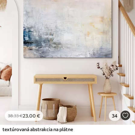
23
.00
€
34
38
.33
€
textúrovaná abstrakcia na plátne