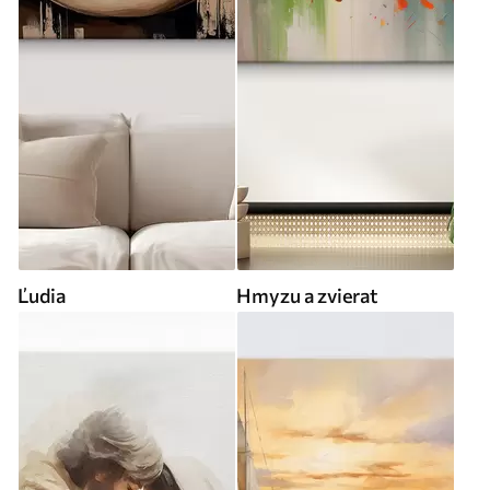
Ľudia
Hmyzu a zvierat