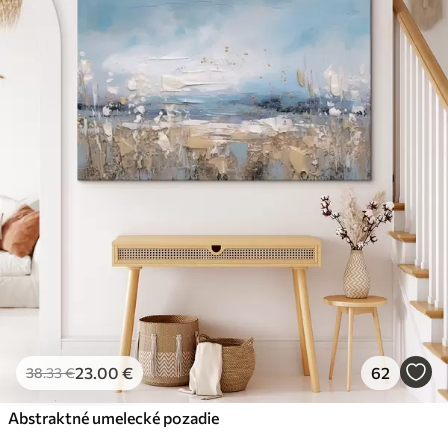
23
.00
€
62
38
.33
€
Abstraktné umelecké pozadie