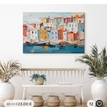
23
.00
€
12
38
.33
€