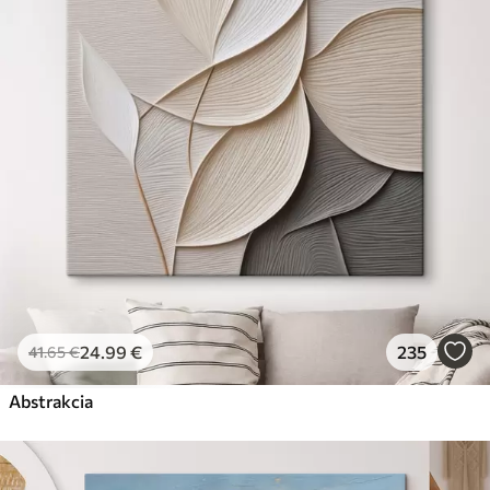
✗
Ekologický materiál
Premium
Od
31
.00
€
✓
Žiarivé a sýte farby
✓
Odolné voči vyblednutiu
✓
Bezpečný atrament bez zápachu
✓
Povrch podobný plátnu
✗
Ekologický materiál
Eko-Premium
Od
39
.00
€
24
.99
€
235
41
.65
€
✓
Žiarivé a sýte farby
✓
Abstrakcia
Odolné voči vyblednutiu
✓
Bezpečný atrament bez zápachu
✓
Povrch podobný plátnu
✓
Ekologický materiál