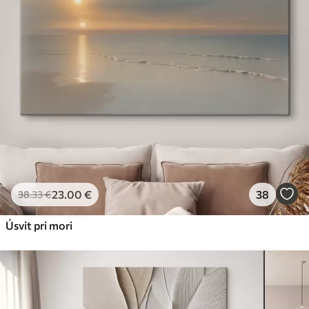
23
.00
€
38
38
.33
€
Úsvit pri mori