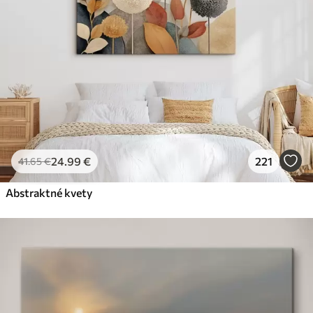
24
.99
€
221
41
.65
€
Abstraktné kvety