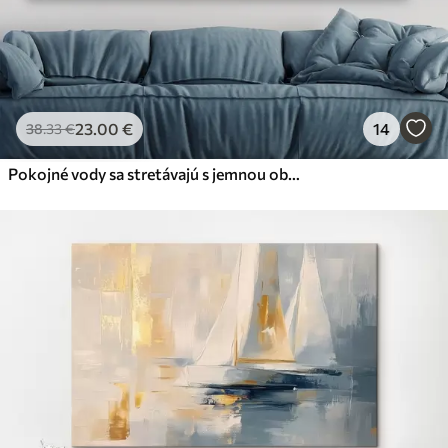
23
.00
€
14
38
.33
€
Pokojné vody sa stretávajú s jemnou oblohou