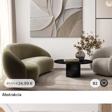
24
.99
€
82
41
.65
€
Abstrakcia