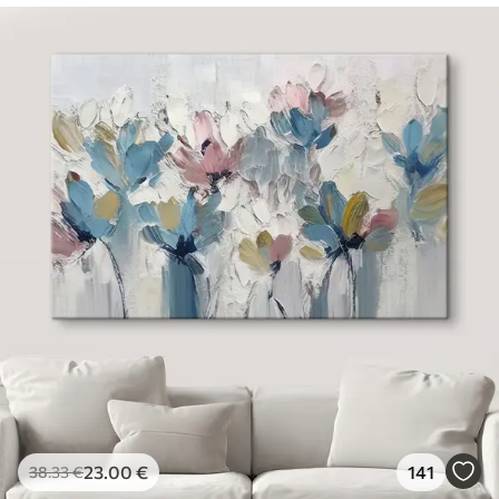
23
.00
€
141
38
.33
€