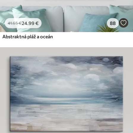
24
.99
€
88
41
.65
€
Abstraktná pláž a oceán