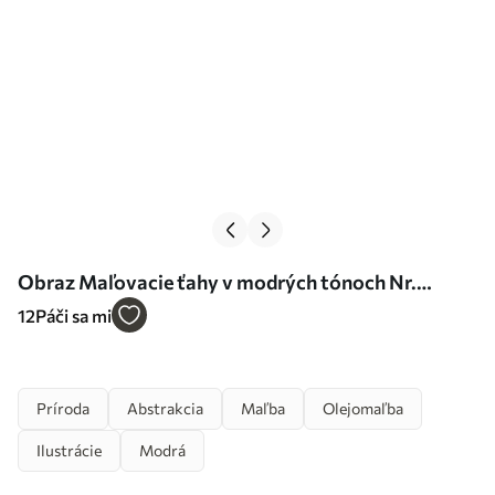
Obraz Maľovacie ťahy v modrých tónoch Nr.
s35714
12
Páči sa mi
Príroda
Abstrakcia
Maľba
Olejomaľba
Ilustrácie
Modrá