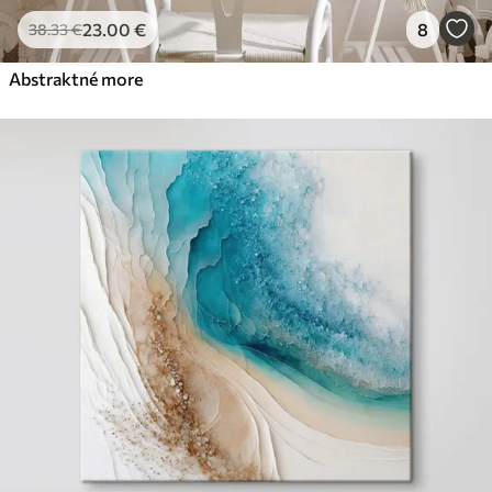
23
.00
€
8
38
.33
€
Abstraktné more