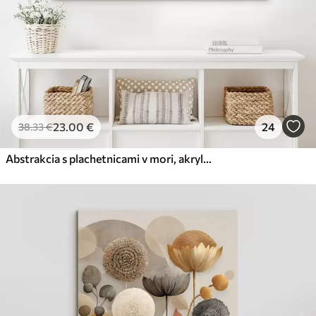
23
.00
€
24
38
.33
€
Abstrakcia s plachetnicami v mori, akryl, západ slnka