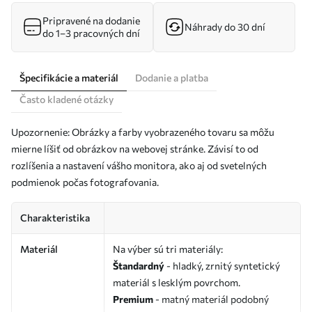
Pripravené na dodanie
Náhrady do 30 dní
do 1–3 pracovných dní
Špecifikácie a materiál
Dodanie a platba
Často kladené otázky
Upozornenie: Obrázky a farby vyobrazeného tovaru sa môžu
mierne líšiť od obrázkov na webovej stránke. Závisí to od
rozlíšenia a nastavení vášho monitora, ako aj od svetelných
podmienok počas fotografovania.
Charakteristika
Materiál
Na výber sú tri materiály:
Štandardný
- hladký, zrnitý syntetický
materiál s lesklým povrchom.
Premium
- matný materiál podobný