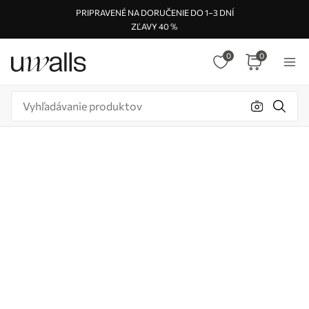
PRIPRAVENÉ NA DORUČENIE DO 1–3 DNÍ
ZĽAVY 40 %
0
0