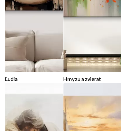
Ľudia
Hmyzu a zvierat