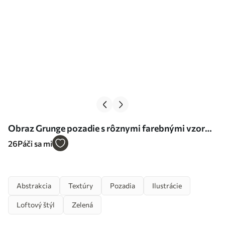
Obraz Grunge pozadie s rôznymi farebnými vzormi
Nr. s34626
26
Páči sa mi
Abstrakcia
Textúry
Pozadia
Ilustrácie
Loftový štýl
Zelená