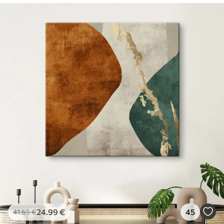
24
.99
€
45
41
.65
€