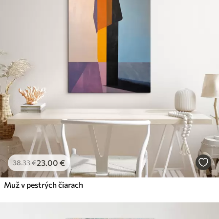
23
.00
€
38
.33
€
Muž v pestrých čiarach