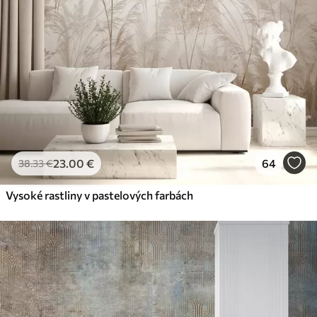
23
.00
€
64
38
.33
€
Vysoké rastliny v pastelových farbách