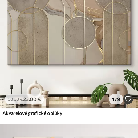
✗
Ekologický materiál
Premium
Od
31
.00
€
✓
Žiarivé a sýte farby
✓
Odolné voči vyblednutiu
✓
Bezpečný atrament bez zápachu
✓
Povrch podobný plátnu
✗
Ekologický materiál
Eko-Premium
Od
39
.00
€
23
.00
€
179
38
.33
€
✓
Žiarivé a sýte farby
✓
Akvarelové grafické oblúky
Odolné voči vyblednutiu
✓
Bezpečný atrament bez zápachu
✓
Povrch podobný plátnu
✓
Ekologický materiál