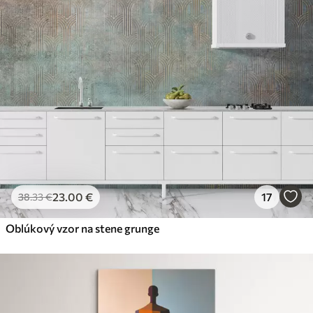
23
.00
€
17
38
.33
€
Oblúkový vzor na stene grunge