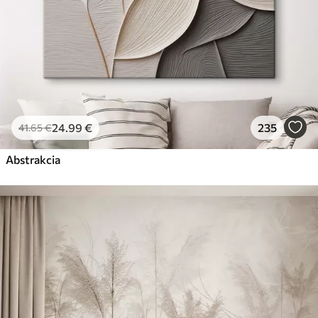
24
.99
€
235
41
.65
€
Abstrakcia