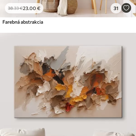
23
.00
€
31
38
.33
€
Farebná abstrakcia