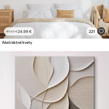
24
.99
€
221
41
.65
€
Abstraktné kvety