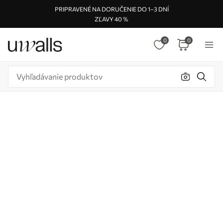
PRIPRAVENÉ NA DORUČENIE DO 1–3 DNÍ
ZĽAVY 40 %
0
0