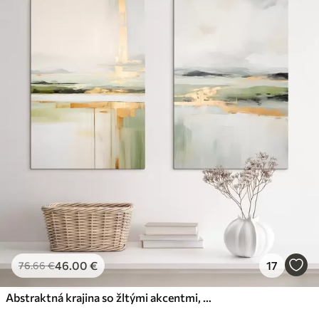
46
.00
€
17
76
.66
€
Abstraktná krajina so žltými akcentmi, minimalistická kompozícia zeme, vody a oblohy, s tlmenými farbami