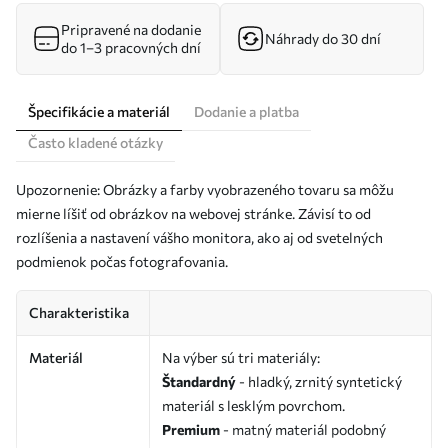
Pripravené na dodanie
Náhrady do 30 dní
do 1–3 pracovných dní
Špecifikácie a materiál
Dodanie a platba
Často kladené otázky
Upozornenie: Obrázky a farby vyobrazeného tovaru sa môžu
mierne líšiť od obrázkov na webovej stránke. Závisí to od
rozlíšenia a nastavení vášho monitora, ako aj od svetelných
podmienok počas fotografovania.
Charakteristika
Materiál
Na výber sú tri materiály:
Štandardný
- hladký, zrnitý syntetický
materiál s lesklým povrchom.
Premium
- matný materiál podobný