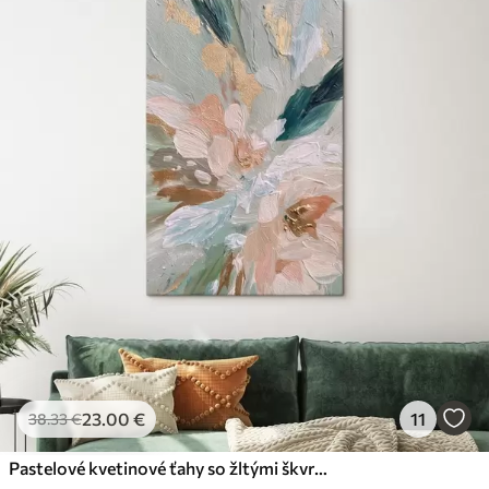
23
.00
€
11
38
.33
€
Pastelové kvetinové ťahy so žltými škvrnami