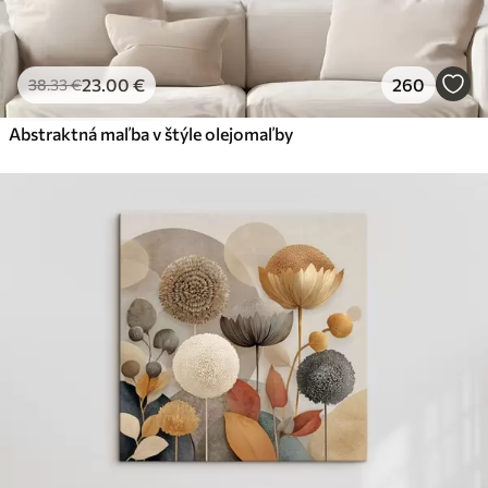
23
.00
€
260
38
.33
€
Abstraktná maľba v štýle olejomaľby