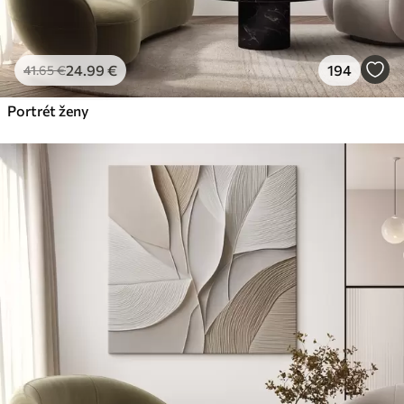
24
.99
€
194
41
.65
€
Portrét ženy