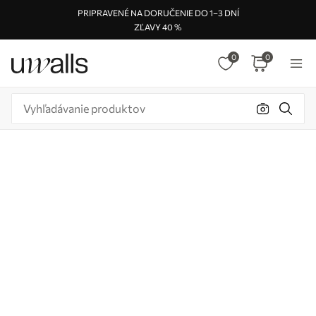
PRIPRAVENÉ NA DORUČENIE DO 1–3 DNÍ
ZĽAVY 40 %
0
0