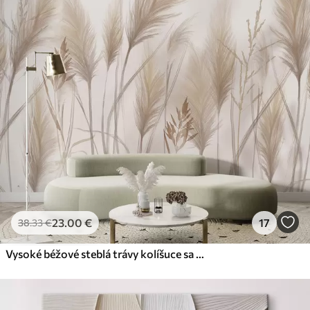
✗
Ekologický materiál
Premium
Od
29
.00
€
✓
Žiarivé a sýte farby
✓
Odolné voči vyblednutiu
✓
Bezpečný atrament bez zápachu
✓
Povrch podobný plátnu
✗
Ekologický materiál
Eko-Premium
Od
36
.00
€
23
.00
€
17
38
.33
€
✓
Žiarivé a sýte farby
✓
Odolné voči vyblednutiu
Vysoké béžové steblá trávy kolíšuce sa vo vetre na jemnom, svetlom pozadí
✓
Bezpečný atrament bez zápachu
✓
Povrch podobný plátnu
✓
Ekologický materiál