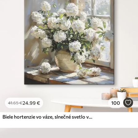
24
.99
€
100
41
.65
€
Biele hortenzie vo váze, slnečné svetlo v okne, olejomaľba