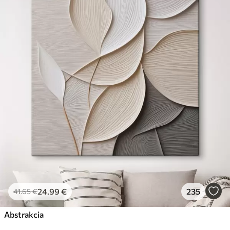
24
.99
€
235
41
.65
€
Abstrakcia