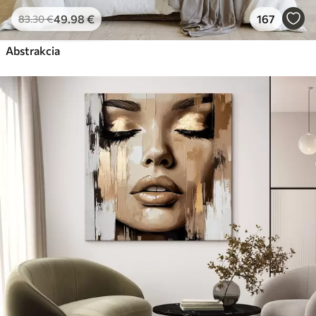
49
.98
€
167
83
.30
€
Abstrakcia