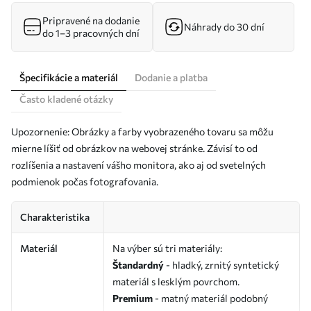
Pripravené na dodanie
Náhrady do 30 dní
do 1–3 pracovných dní
Špecifikácie a materiál
Dodanie a platba
Často kladené otázky
Upozornenie: Obrázky a farby vyobrazeného tovaru sa môžu
mierne líšiť od obrázkov na webovej stránke. Závisí to od
rozlíšenia a nastavení vášho monitora, ako aj od svetelných
podmienok počas fotografovania.
Charakteristika
Materiál
Na výber sú tri materiály:
Štandardný
- hladký, zrnitý syntetický
materiál s lesklým povrchom.
Premium
- matný materiál podobný