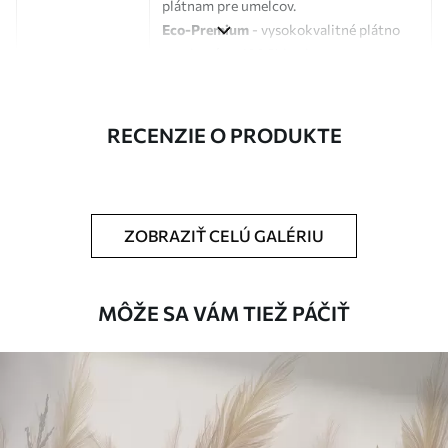
plátnam pre umelcov.
Eco-Premium
- vysokokvalitné plátno
vyrobené zo 100 % bavlny.
Autor
UWALLS
RECENZIE O PRODUKTE
Číslo článku
s33867
Okrem toho
Môžete pridať lakový náter.
ZOBRAZIŤ CELÚ GALÉRIU
Dostupné materiály
Štandard
MÔŽE SA VÁM TIEŽ PÁČIŤ
Od
23
.00
€
✓
Žiarivé a sýte farby
✓
Odolné voči vyblednutiu
✓
Bezpečný atrament bez zápachu
✗
Povrch podobný plátnu