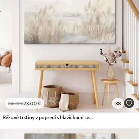
23
.00
€
38
38
.33
€
Béžové trstiny v popredí s hlavičkami semien, mäkké a jemné , rozmazané pozadie a svetlá obloha