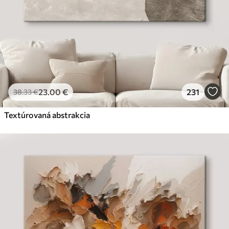
23
.00
€
231
38
.33
€
Textúrovaná abstrakcia