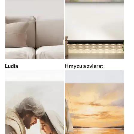
Ľudia
Hmyzu a zvierat