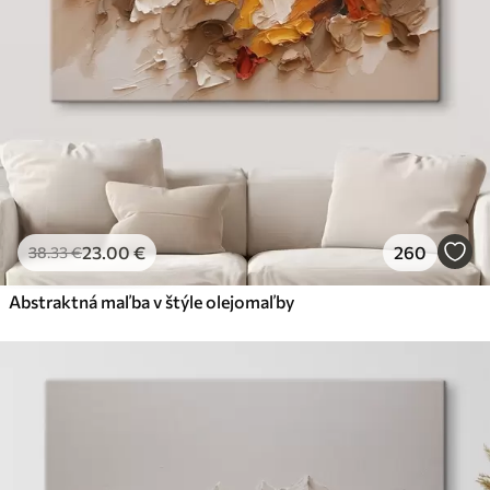
23
.00
€
260
38
.33
€
Abstraktná maľba v štýle olejomaľby