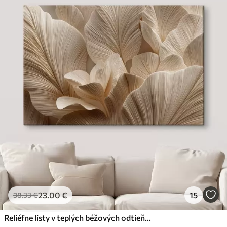
23
.00
€
15
38
.33
€
Reliéfne listy v teplých béžových odtieňoch