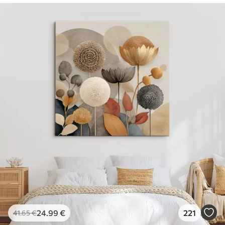
24
.99
€
221
41
.65
€