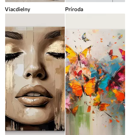
Viacdielny
Príroda