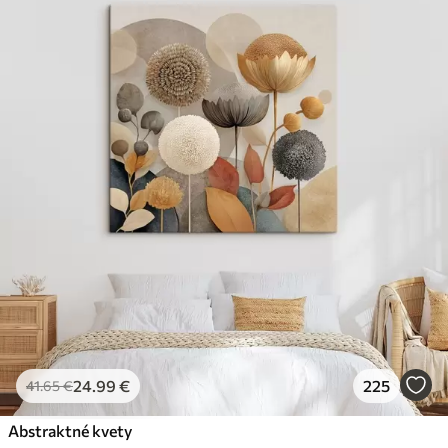
24
.99
€
225
41
.65
€
Abstraktné kvety