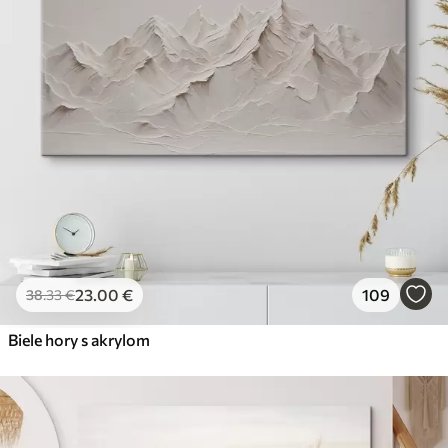
23
.00
€
109
38
.33
€
Biele hory s akrylom