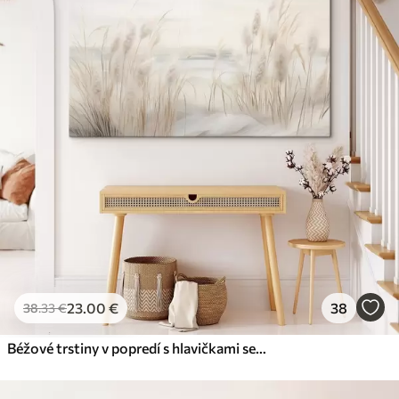
23
.00
€
38
38
.33
€
Béžové trstiny v popredí s hlavičkami semien, mäkké a jemné , rozmazané pozadie a svetlá obloha