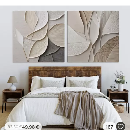
49
.98
€
167
83
.30
€