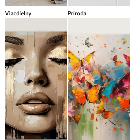
Viacdielny
Príroda