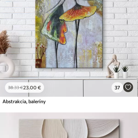
Premium
Od
31
.00
€
✓
Žiarivé a sýte farby
✓
Odolné voči vyblednutiu
✓
Bezpečný atrament bez zápachu
✓
Povrch podobný plátnu
✗
Ekologický materiál
Eko-Premium
Od
39
.00
€
23
.00
€
37
38
.33
€
✓
Žiarivé a sýte farby
✓
Abstrakcia, baleríny
Odolné voči vyblednutiu
✓
Bezpečný atrament bez zápachu
✓
Povrch podobný plátnu
✓
Ekologický materiál