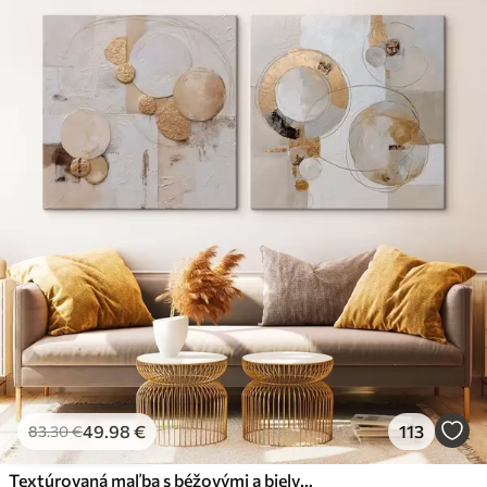
49
.98
€
113
83
.30
€
Textúrovaná maľba s béžovými a bielymi tvarmi