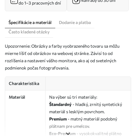
Náhrady do 30 dní
do 1–3 pracovných dní
Špecifikácie a materiál
Dodanie a platba
Často kladené otázky
Upozornenie: Obrázky a farby vyobrazeného tovaru sa môžu
mierne líšiť od obrázkov na webovej stránke. Závisí to od
rozlíšenia a nastavení vášho monitora, ako aj od svetelných
podmienok počas fotografovania.
Charakteristika
Materiál
Na výber sú tri materiály:
Štandardný
- hladký, zrnitý syntetický
materiál s lesklým povrchom.
Premium
- matný materiál podobný
plátnam pre umelcov.
Eco-Premium
- vysokokvalitné plátno