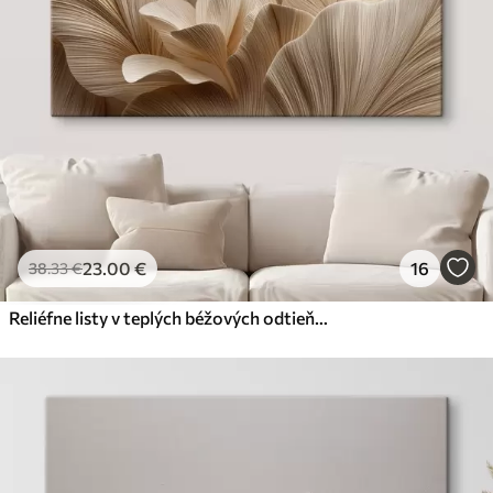
23
.00
€
16
38
.33
€
Reliéfne listy v teplých béžových odtieňoch