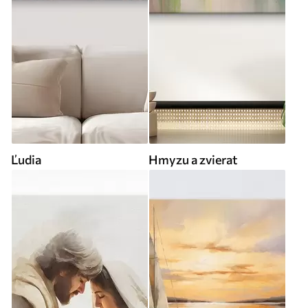
Ľudia
Hmyzu a zvierat