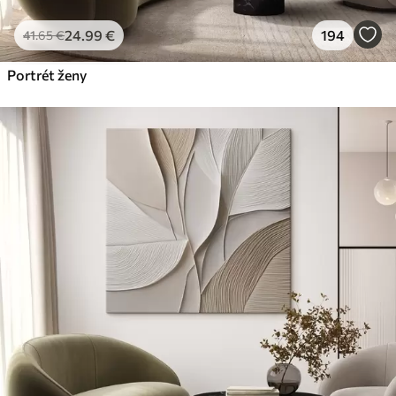
24
.99
€
194
41
.65
€
Portrét ženy