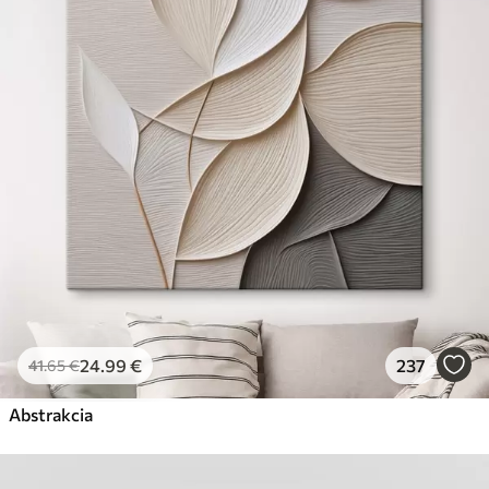
24
.99
€
237
41
.65
€
Abstrakcia