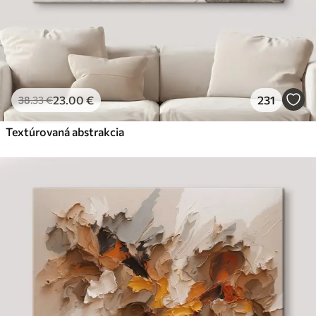
23
.00
€
231
38
.33
€
Textúrovaná abstrakcia