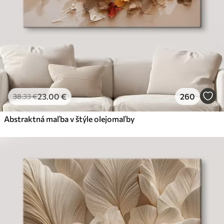
23
.00
€
260
38
.33
€
Abstraktná maľba v štýle olejomaľby