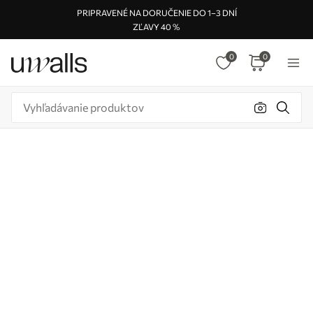
PRIPRAVENÉ NA DORUČENIE DO 1–3 DNÍ
ZĽAVY 40 %
0
0