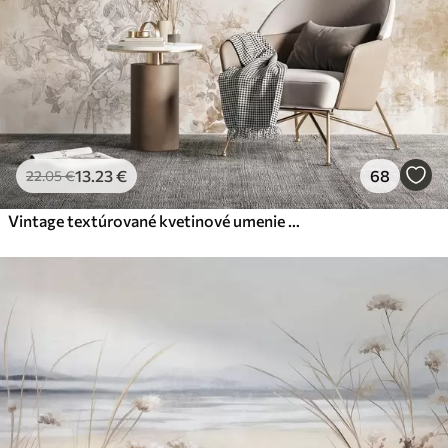
13
.23
€
68
22
.05
€
Vintage textúrované kvetinové umenie s jemnými ilustráciami záhradných kvetov a listov v kreslenom štýle, v jemných pastelových béžových a sépia odtieňoch