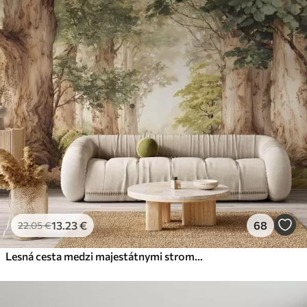
13
.23
€
68
22
.05
€
Lesná cesta medzi majestátnymi stromami v akvarelovom štýle