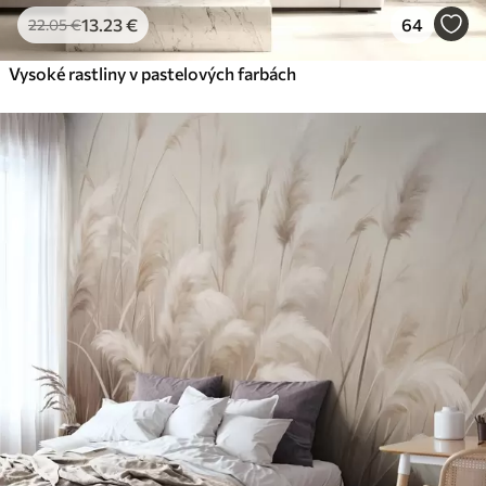
13
.23
€
64
22
.05
€
Vysoké rastliny v pastelových farbách