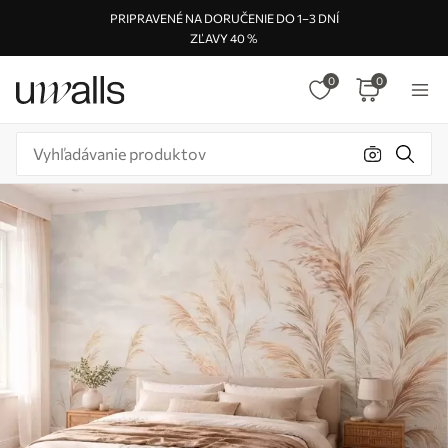
PRIPRAVENÉ NA DORUČENIE DO 1–3 DNÍ
ZĽAVY 40 %
0
0