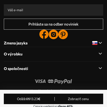
Prihláste sa na odber noviniek
Zmena jazyka
O výrobku
O spoločnosti
Upraviť povolenia pre súbory cookie
© 2011-2026 Uwalls . Všetky práva vyhradené. Prevádzkuje
od
22
.05
13
.23
€
Zobraziť cenu
KLW Sp. z o.o. IČ DPH: PL9223057591.
Cena je uvedená so
zľavou 40%
.