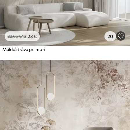
13
.23
€
20
22
.05
€
Mäkká tráva pri mori