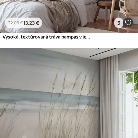
13
.23
€
5
22
.05
€
Vysoká, textúrovaná tráva pampas v jemných, teplých, neutrálnych odtieňoch, s rozmazaným, svetlým pozadím