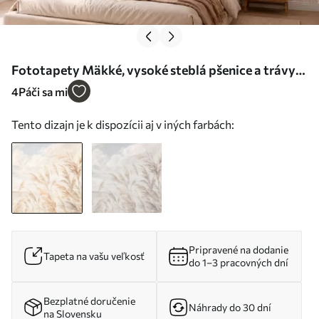
Fototapety Mäkké, vysoké steblá pšenice a trávy
pod zamračenou oblohou Nr. w05735
4
Páči sa mi
Tento dizajn je k dispozícii aj v iných farbách:
Pripravené na dodanie
Tapeta na vašu veľkosť
do 1–3 pracovných dní
Bezplatné doručenie
Náhrady do 30 dní
na Slovensku