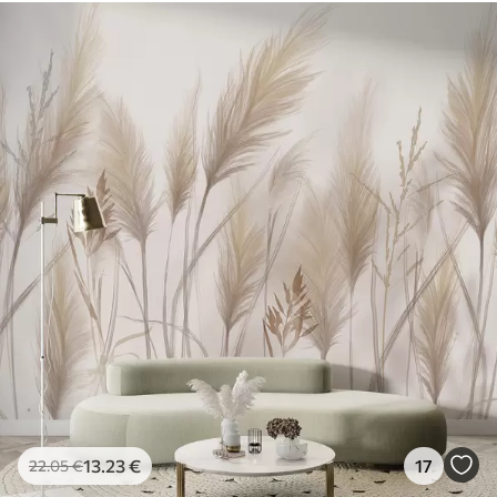
Dostupné materiály
Štandard
45
.00
27
.00
€
/m²
Premium
56
.67
34
.00
€
/m²
Prémiový vinyl
65
.00
39
.00
€
/m²
Peel and Stick
81
.67
49
.00
€
/m²
13
.23
€
17
22
.05
€