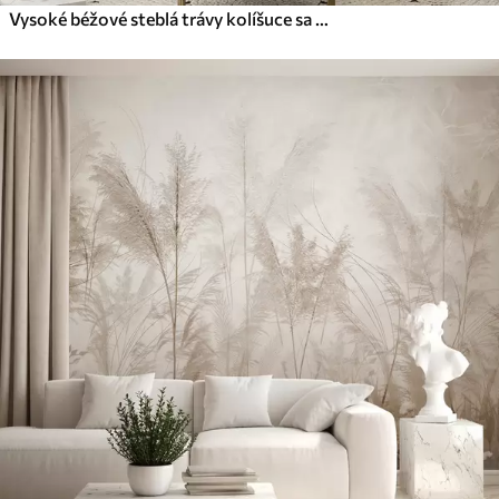
Vysoké béžové steblá trávy kolíšuce sa vo vetre na jemnom, svetlom pozadí