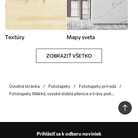
Textúry
Mapy sveta
ZOBRAZIŤ VŠETKO
Úvodná stránka
Fototapety
Fototapety príroda
Fototapety Mäkké, vysoké steblá pšenice a trávy pod
zamračenou oblohou Nr. w05735
Prihlásiť sa k odberu noviniek