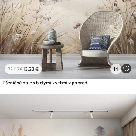
13
.23
€
14
22
.05
€
Pšeničné pole s bielymi kvetmi v popredí, pláž a oceán v pozadí, neutrálne pastelové tlmené farby