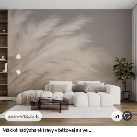
13
.23
€
51
22
.05
€
Mäkké nadýchané trávy v béžovej a sivej farbe