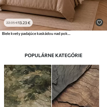
13
.23
€
22
.05
€
Biele kvety padajúce kaskádou nad pokojnou vodou
POPULÁRNE KATEGÓRIE