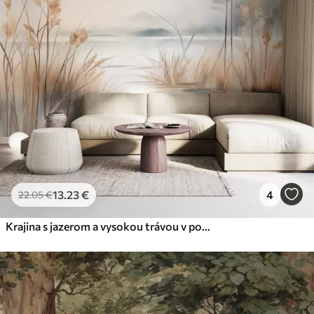
13
.23
€
4
22
.05
€
Krajina s jazerom a vysokou trávou v popredí, hory v pozadí, jemné farby, textúrované