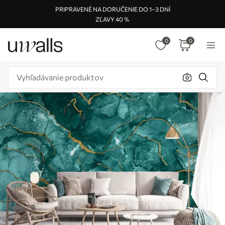
PRIPRAVENÉ NA DORUČENIE DO 1–3 DNÍ
ZĽAVY 40 %
0
0