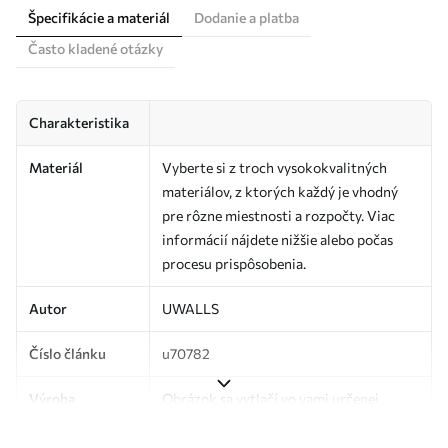
Špecifikácie a materiál
Dodanie a platba
Často kladené otázky
Charakteristika
Materiál
Vyberte si z troch vysokokvalitných
materiálov, z ktorých každý je vhodný
pre rôzne miestnosti a rozpočty. Viac
informácií nájdete nižšie alebo počas
procesu prispôsobenia.
Autor
UWALLS
Číslo článku
u70782
Výroba
Obrázok sa vytlačí vo vami určenej
veľkosti a rozreže sa na rovnaké pásy so
šírkou až 50 cm.