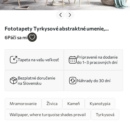
Fototapety Tyrkysové abstraktné umenie,
mramor, tekutina Nr. u70782
6
Páči sa mi
Pripravené na dodanie
Tapeta na vašu veľkosť
do 1–3 pracovných dní
Bezplatné doručenie
Náhrady do 30 dní
na Slovensku
Mramorovanie
Živica
Kameň
Kyanotypia
Wallpaper, where turquoise shades prevail
Tyrkysová