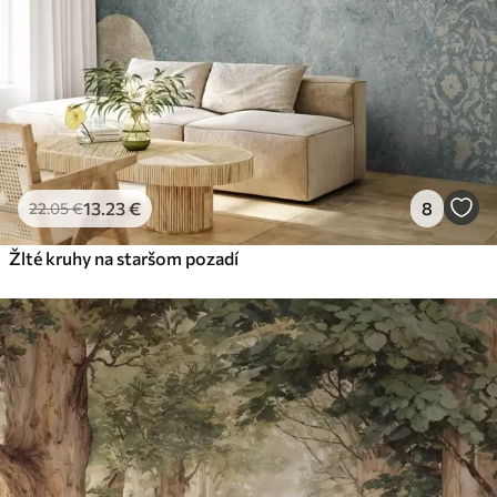
13
.23
€
8
22
.05
€
Žlté kruhy na staršom pozadí