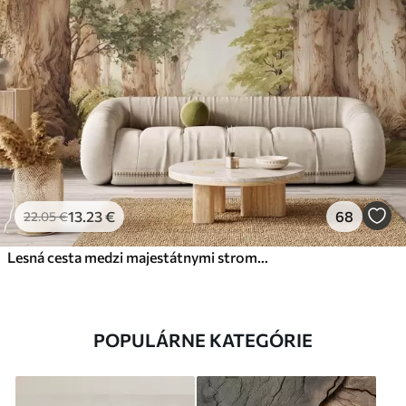
13
.23
€
68
22
.05
€
Lesná cesta medzi majestátnymi stromami v akvarelovom štýle
POPULÁRNE KATEGÓRIE