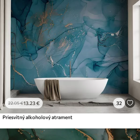
13
.23
€
32
22
.05
€
Priesvitný alkoholový atrament