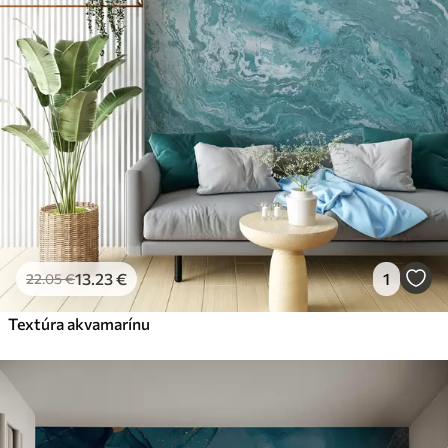
13
.23
€
1
22
.05
€
Textúra akvamarínu