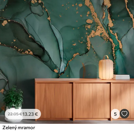
13
.23
€
5
22
.05
€
Zelený mramor