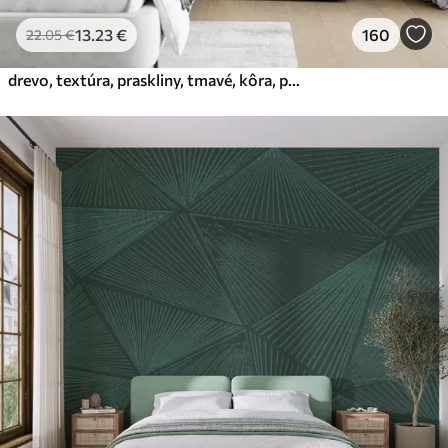
13
.23
€
160
22
.05
€
drevo, textúra, praskliny, tmavé, kôra, povrch