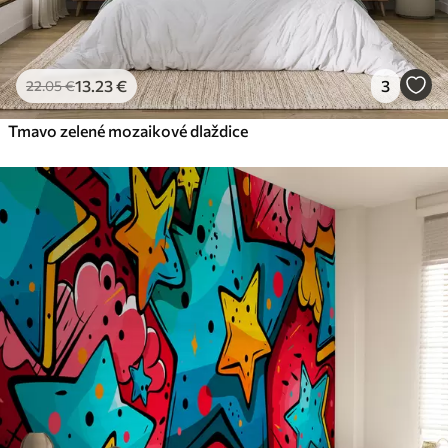
13
.23
€
3
22
.05
€
Tmavo zelené mozaikové dlaždice