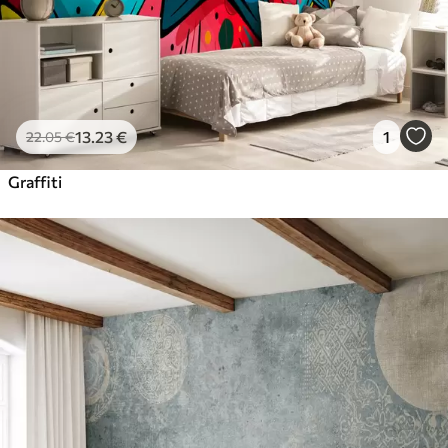
13
.23
€
1
22
.05
€
Graffiti