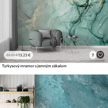
56
.67
34
.00
€
/m²
Prémiový vinyl
65
.00
39
.00
€
/m²
Peel and Stick
81
.67
49
.00
€
/m²
13
.23
€
7
22
.05
€
Tyrkysový mramor s jemným zákalom