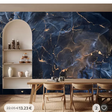
13
.23
€
2
22
.05
€