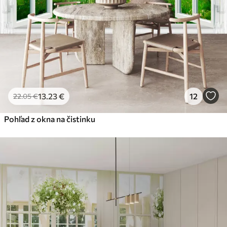
Prémiový vinyl
65
.00
39
.00
€
/m²
Peel and Stick
81
.67
49
.00
€
/m²
13
.23
€
12
22
.05
€
Pohľad z okna na čistinku