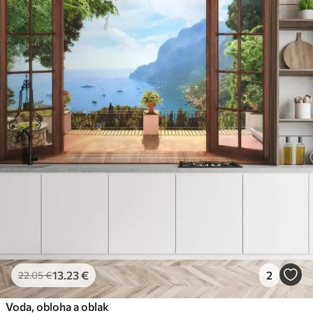
13
.23
€
2
22
.05
€
Voda, obloha a oblak