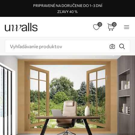
PRIPRAVENÉ NA DORUČENIE DO 1–3 DNÍ
ZĽAVY 40 %
0
0