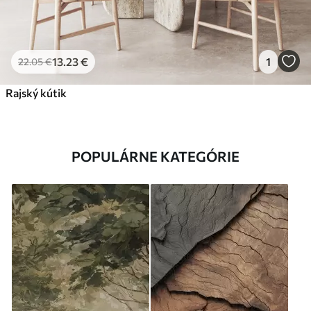
13
.23
€
1
22
.05
€
Rajský kútik
POPULÁRNE KATEGÓRIE