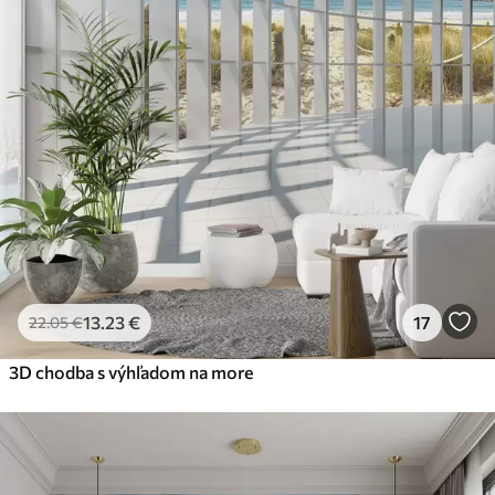
13
.23
€
17
22
.05
€
3D chodba s výhľadom na more