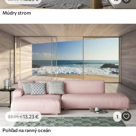
Múdry strom
13
.23
€
1
22
.05
€
Pohľad na ranný oceán