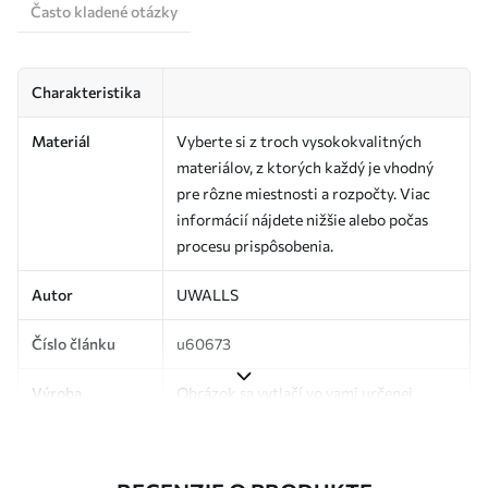
Často kladené otázky
Charakteristika
Materiál
Vyberte si z troch vysokokvalitných
materiálov, z ktorých každý je vhodný
pre rôzne miestnosti a rozpočty. Viac
informácií nájdete nižšie alebo počas
procesu prispôsobenia.
Autor
UWALLS
Číslo článku
u60673
Výroba
Obrázok sa vytlačí vo vami určenej
veľkosti a rozreže sa na rovnaké pásy so
šírkou až 50 cm.