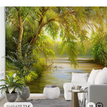
13
.23
€
18
22
.05
€