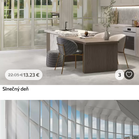
13
.23
€
3
22
.05
€
Slnečný deň