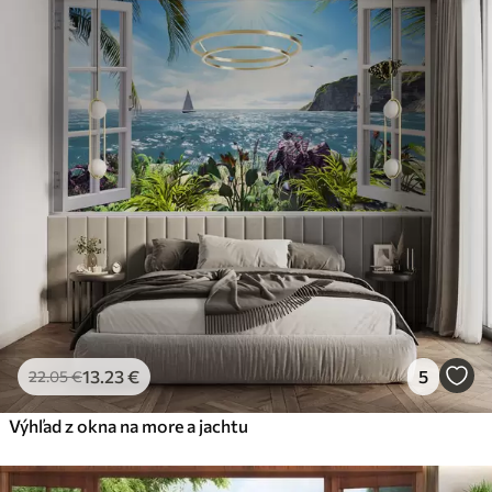
13
.23
€
5
22
.05
€
Výhľad z okna na more a jachtu