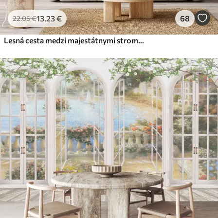
13
.23
€
68
22
.05
€
Lesná cesta medzi majestátnymi stromami v akvarelovom štýle