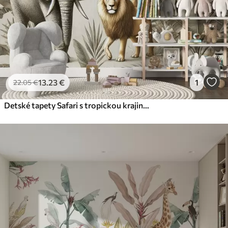
13
.23
€
1
22
.05
€
Detské tapety Safari s tropickou krajinou a rôznymi zvieratami v elegantných farbách