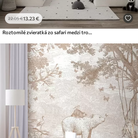
13
.23
€
22
.05
€
Roztomilé zvieratká zo safari medzi tropickou zeleňou v akvarelovom štýle