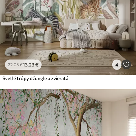
13
.23
€
4
22
.05
€
Svetlé trópy džungle a zvieratá