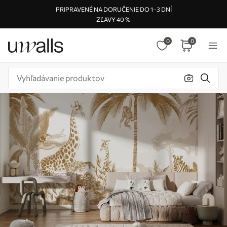
PRIPRAVENÉ NA DORUČENIE DO 1–3 DNÍ
ZĽAVY 40 %
0
0