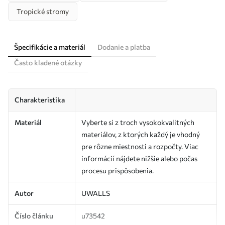
Tropické stromy
Špecifikácie a materiál
Dodanie a platba
Často kladené otázky
Charakteristika
Materiál
Vyberte si z troch vysokokvalitných
materiálov, z ktorých každý je vhodný
pre rôzne miestnosti a rozpočty. Viac
informácií nájdete nižšie alebo počas
procesu prispôsobenia.
Autor
UWALLS
Číslo článku
u73542