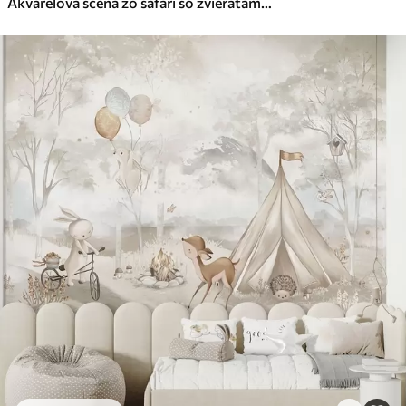
Akvarelová scéna zo safari so zvieratami v jemných pastelových odtieňoch, na ktorej je žirafa, sloníča, zebra a levie mláďa