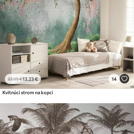
13
.23
€
14
22
.05
€
Kvitnúci strom na kopci