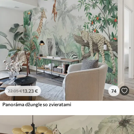
45
.00
27
.00
€
/m²
Premium
56
.67
34
.00
€
/m²
Prémiový vinyl
65
.00
39
.00
€
/m²
Peel and Stick
81
.67
49
.00
€
/m²
13
.23
€
74
22
.05
€
Panoráma džungle so zvieratami