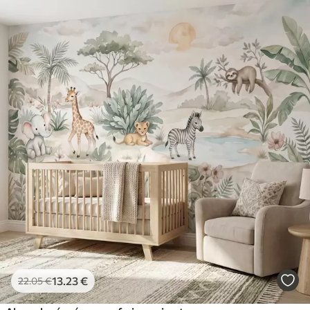
13
.23
€
22
.05
€