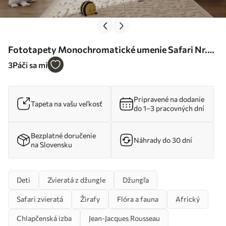
Fototapety Monochromatické umenie Safari Nr.
u73542
3
Páči sa mi
Pripravené na dodanie
Tapeta na vašu veľkosť
do 1–3 pracovných dní
Bezplatné doručenie
Náhrady do 30 dní
na Slovensku
Deti
Zvieratá z džungle
Džungľa
Safari zvieratá
Žirafy
Flóra a fauna
Africký
Chlapčenská izba
Jean-Jacques Rousseau