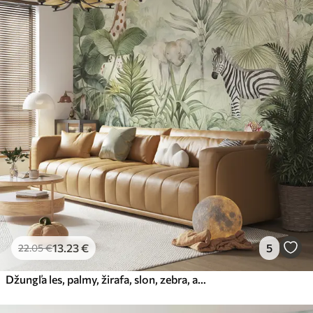
13
.23
€
5
22
.05
€
Džungľa les, palmy, žirafa, slon, zebra, akvarel, zeleň, banánovník, kvety