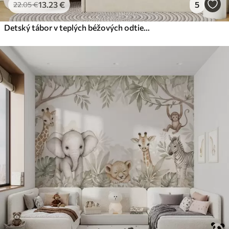
13
.23
€
5
22
.05
€
Detský tábor v teplých béžových odtieňoch, stan a lesné zvieratá