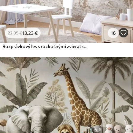
13
.23
€
16
22
.05
€
Rozprávkový les s rozkošnými zvieratkami