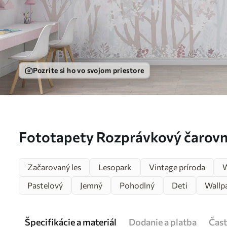
Pozrite si ho vo svojom priestore
Fototapety Rozprávkový čarovný
Začarovaný les
Lesopark
Vintage príroda
W
Pastelový
Jemný
Pohodlný
Deti
Wallpa
Špecifikácie a materiál
Dodanie a platba
Čast