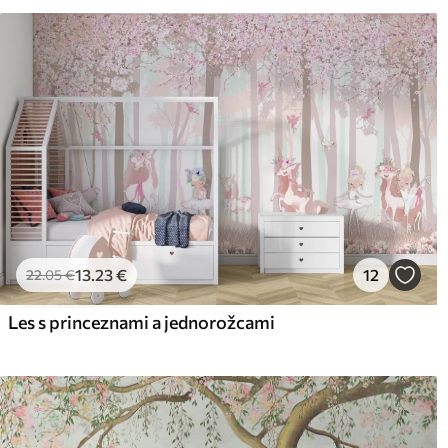
Čistenie
Tapetu môžete jemne vyčist
povrchovou úpravou sa môžu
Spôsob aplikácie
Plynulá aplikácia
Dostupné materiály
Štandard
Pr
45
.00
56
.
27
.00
€
/m²
13
.23
€
12
22
.05
€
Les s princeznami a jednorožcami
Prémiový vinyl
Pee
65
.00
81
.
39
.00
€
/m²