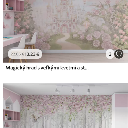
13
.23
€
3
22
.05
€
Magický hrad s veľkými kvetmi a stromami