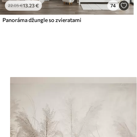
13
.23
€
74
22
.05
€
Panoráma džungle so zvieratami