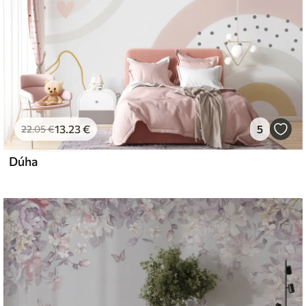
13
.23
€
5
22
.05
€
Dúha