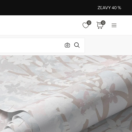
ZĽAVY 40 %
0
0