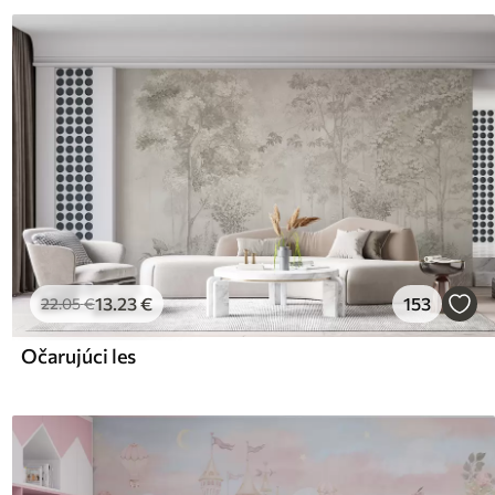
13
.23
€
153
22
.05
€
Očarujúci les