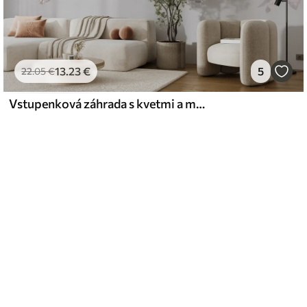
13
.23
€
5
22
.05
€
Vstupenková záhrada s kvetmi a motýľmi