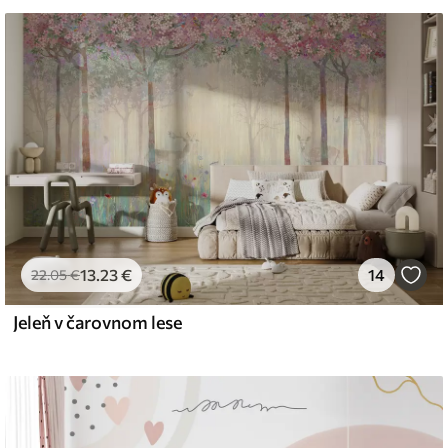
iť mäkkou špongiou. Tapety s lakovanou
 čistiť vodou.
emium
67
34
.00
€
/m²
13
.23
€
14
22
.05
€
Jeleň v čarovnom lese
l and Stick
67
49
.00
€
/m²