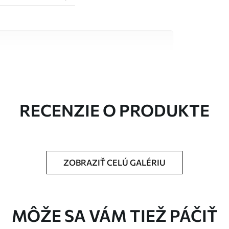
alitných materiálov, z ktorých každý je vhodný
čty. Viac informácií nájdete nižšie alebo
a.
RECENZIE O PRODUKTE
ZOBRAZIŤ CELÚ GALÉRIU
rčenej veľkosti a rozreže sa na rovnaké pásy
MÔŽE SA VÁM TIEŽ PÁČIŤ
pidlo na tapety.