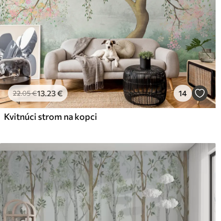
13
.23
€
14
22
.05
€
Kvitnúci strom na kopci