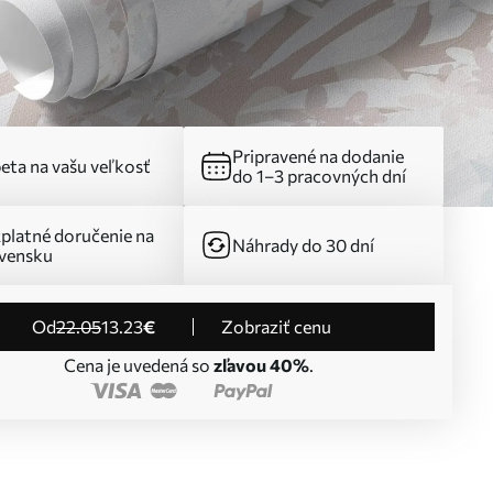
Pripravené na dodanie
eta na vašu veľkosť
do 1–3 pracovných dní
platné doručenie na
Náhrady do 30 dní
vensku
od
22
.05
13
.23
€
Zobraziť cenu
Cena je uvedená so
zľavou 40%
.