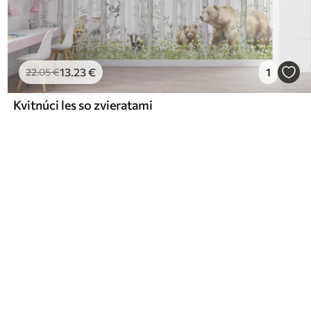
13
.23
€
1
22
.05
€
Kvitnúci les so zvieratami