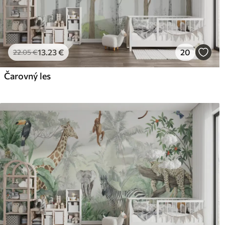
13
.23
€
20
22
.05
€
Čarovný les