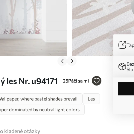
Tap
Bez
Slo
 les Nr. u94171
25
Páči sa mi
allpaper, where pastel shades prevail
Les
per dominated by neutral light colors
o kladené otázky