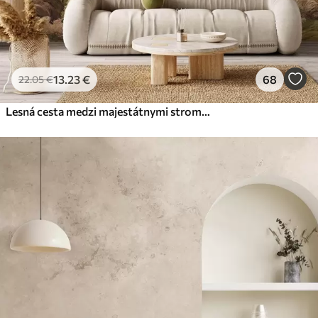
13
.23
€
68
22
.05
€
Lesná cesta medzi majestátnymi stromami v akvarelovom štýle