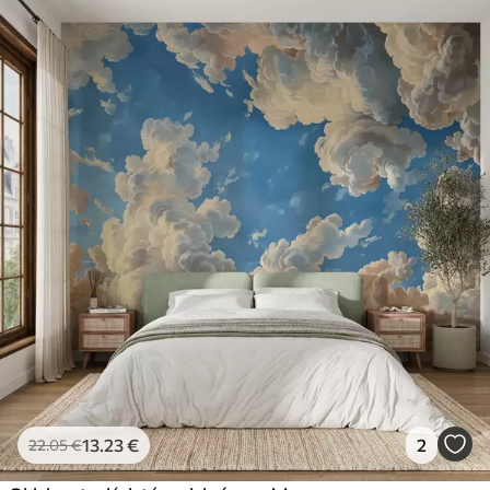
13
.23
€
2
22
.05
€