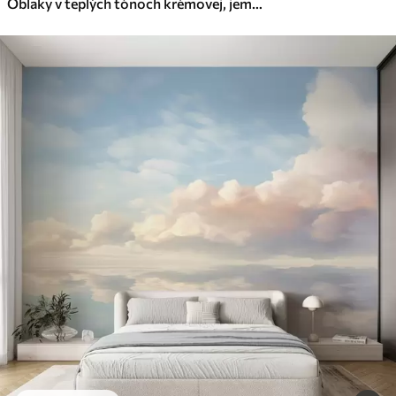
Oblaky v teplých tónoch krémovej, jemnej broskyňovej a bledo farby na pozadí hlbokej, žiarivo modrej oblohy