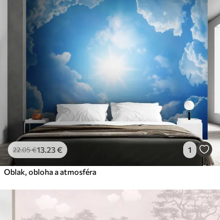
13
.23
€
1
22
.05
€
Oblak, obloha a atmosféra