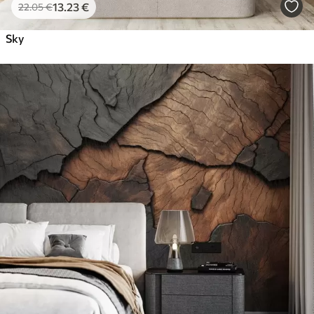
13
.23
€
22
.05
€
Sky