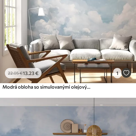
Premium
56
.67
34
.00
€
/m²
Prémiový vinyl
65
.00
39
.00
€
/m²
Peel and Stick
81
.67
49
.00
€
/m²
13
.23
€
1
22
.05
€
Modrá obloha so simulovanými olejovými ťahmi štetcom