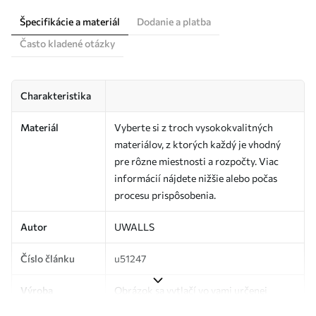
Špecifikácie a materiál
Dodanie a platba
Často kladené otázky
Charakteristika
Materiál
Vyberte si z troch vysokokvalitných
materiálov, z ktorých každý je vhodný
pre rôzne miestnosti a rozpočty. Viac
informácií nájdete nižšie alebo počas
procesu prispôsobenia.
Autor
UWALLS
Číslo článku
u51247
Výroba
Obrázok sa vytlačí vo vami určenej
veľkosti a rozreže sa na rovnaké pásy so