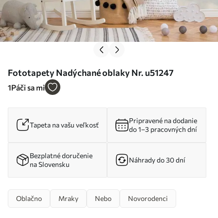
Fototapety Nadýchané oblaky Nr. u51247
1
Páči sa mi
Pripravené na dodanie
Tapeta na vašu veľkosť
do 1–3 pracovných dní
Bezplatné doručenie
Náhrady do 30 dní
na Slovensku
Oblačno
Mraky
Nebo
Novorodenci