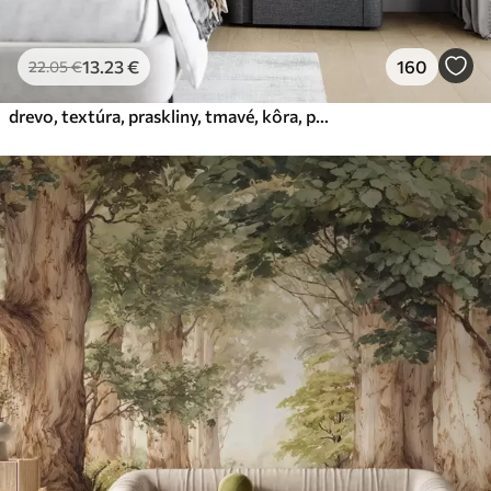
13
.23
€
160
22
.05
€
drevo, textúra, praskliny, tmavé, kôra, povrch