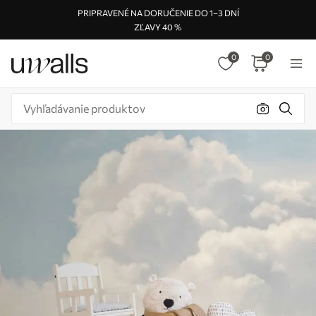
PRIPRAVENÉ NA DORUČENIE DO 1–3 DNÍ
ZĽAVY 40 %
0
0