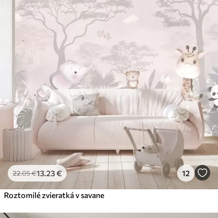
13
.23
€
12
22
.05
€
Roztomilé zvieratká v savane