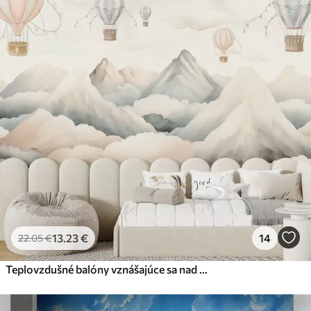
13
.23
€
14
22
.05
€
Teplovzdušné balóny vznášajúce sa nad horami v neutrálnych, jemných pastelových tónoch