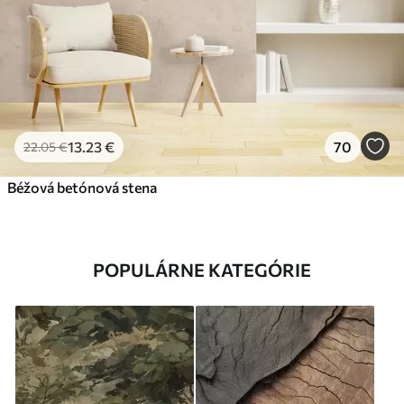
13
.23
€
70
22
.05
€
Béžová betónová stena
POPULÁRNE KATEGÓRIE