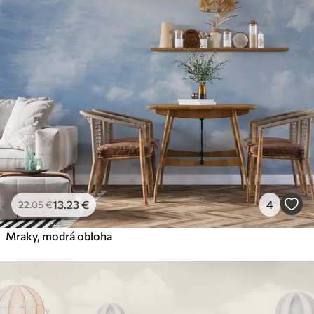
13
.23
€
4
22
.05
€
Mraky, modrá obloha