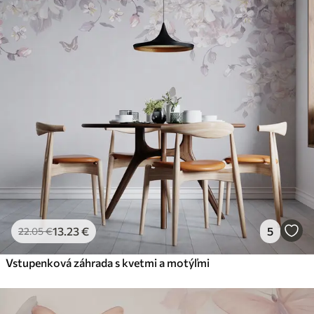
13
.23
€
5
22
.05
€
Vstupenková záhrada s kvetmi a motýľmi