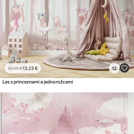
56
.67
34
.00
€
/m²
Prémiový vinyl
65
.00
39
.00
€
/m²
Peel and Stick
81
.67
49
.00
€
/m²
13
.23
€
12
22
.05
€
Les s princeznami a jednorožcami