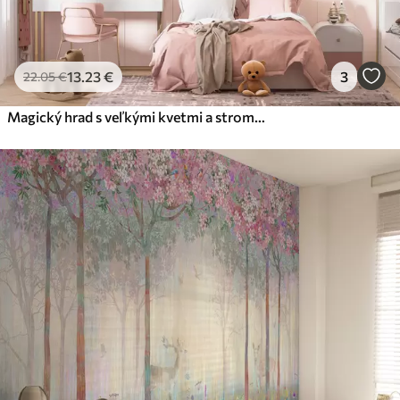
13
.23
€
3
22
.05
€
Magický hrad s veľkými kvetmi a stromami