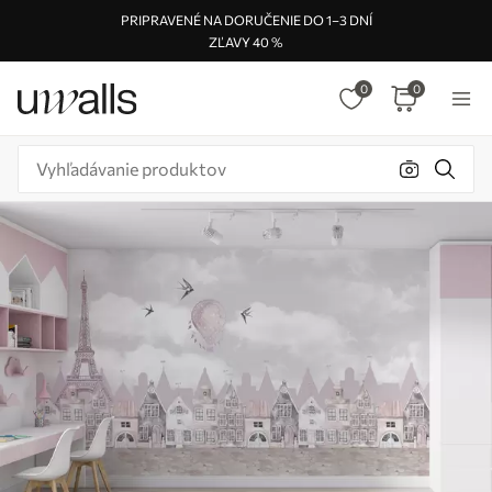
PRIPRAVENÉ NA DORUČENIE DO 1–3 DNÍ
ZĽAVY 40 %
0
0