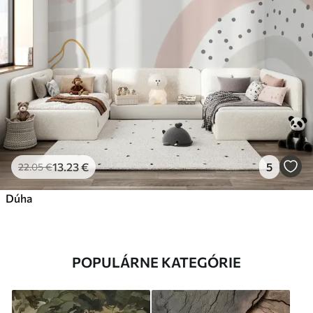
13
.23
€
5
22
.05
€
Dúha
POPULÁRNE KATEGÓRIE