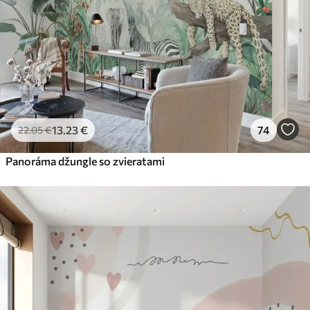
13
.23
€
74
22
.05
€
Panoráma džungle so zvieratami