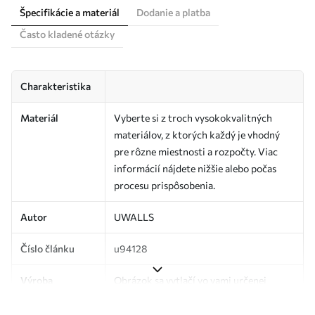
Špecifikácie a materiál
Dodanie a platba
Často kladené otázky
Charakteristika
Materiál
Vyberte si z troch vysokokvalitných
materiálov, z ktorých každý je vhodný
pre rôzne miestnosti a rozpočty. Viac
informácií nájdete nižšie alebo počas
procesu prispôsobenia.
Autor
UWALLS
Číslo článku
u94128
Výroba
Obrázok sa vytlačí vo vami určenej
veľkosti a rozreže sa na rovnaké pásy so
šírkou až 50 cm.