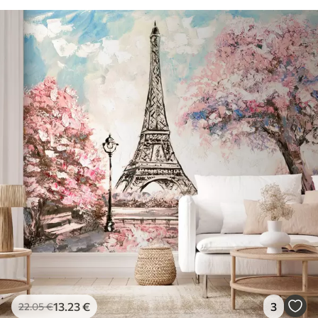
13
.23
€
3
22
.05
€