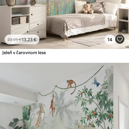
13
.23
€
14
22
.05
€
Jeleň v čarovnom lese