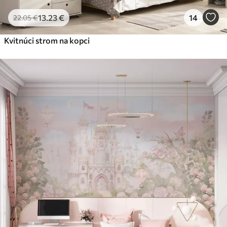
13
.23
€
14
22
.05
€
Kvitnúci strom na kopci