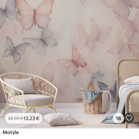
13
.23
€
18
22
.05
€
Motýle