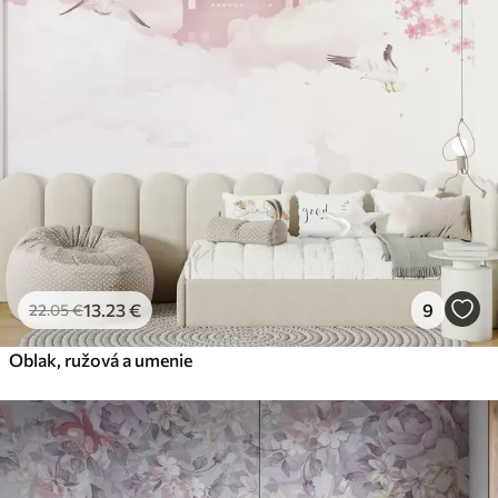
13
.23
€
9
22
.05
€
Oblak, ružová a umenie