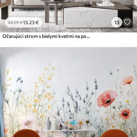
13
.23
€
13
22
.05
€
Očarujúci strom s bielymi kvetmi na pozadí oblakov v zaujímavom štýle v jemných teplých farbách