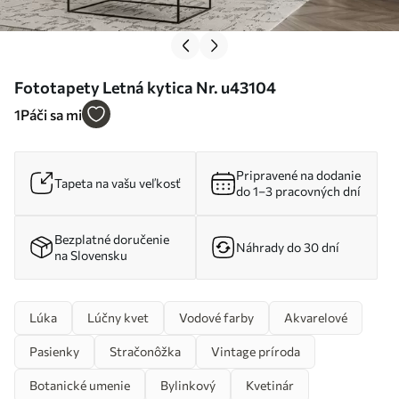
Fototapety Letná kytica Nr. u43104
1
Páči sa mi
Pripravené na dodanie
Tapeta na vašu veľkosť
do 1–3 pracovných dní
Bezplatné doručenie
Náhrady do 30 dní
na Slovensku
Lúka
Lúčny kvet
Vodové farby
Akvarelové
Pasienky
Stračonôžka
Vintage príroda
Botanické umenie
Bylinkový
Kvetinár