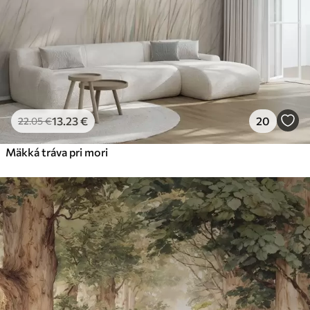
13
.23
€
20
22
.05
€
Mäkká tráva pri mori