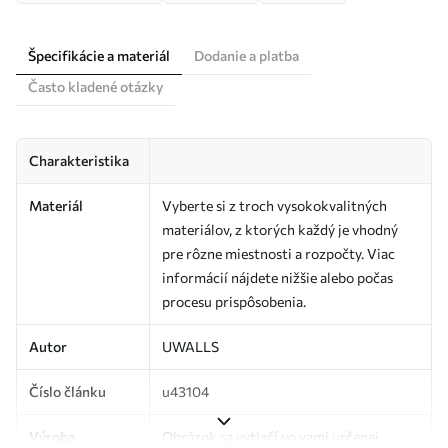
Špecifikácie a materiál
Dodanie a platba
Často kladené otázky
Charakteristika
Materiál
Vyberte si z troch vysokokvalitných
materiálov, z ktorých každý je vhodný
pre rôzne miestnosti a rozpočty. Viac
informácií nájdete nižšie alebo počas
procesu prispôsobenia.
Autor
UWALLS
Číslo článku
u43104
Výroba
Obrázok sa vytlačí vo vami určenej