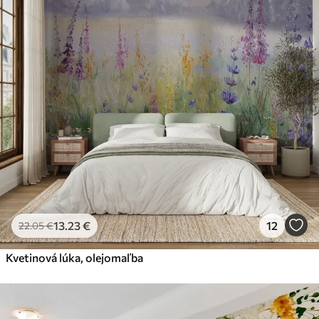
13
.23
€
12
22
.05
€
Kvetinová lúka, olejomaľba