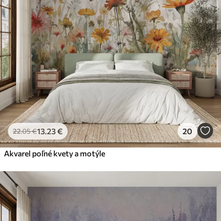
Premium
56
.67
34
.00
€
/m²
Prémiový vinyl
65
.00
39
.00
€
/m²
Peel and Stick
81
.67
49
.00
€
/m²
13
.23
€
20
22
.05
€
Akvarel poľné kvety a motýle