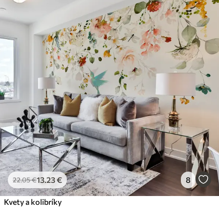
13
.23
€
8
22
.05
€
Kvety a kolibríky