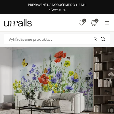
PRIPRAVENÉ NA DORUČENIE DO 1–3 DNÍ
ZĽAVY 40 %
0
0