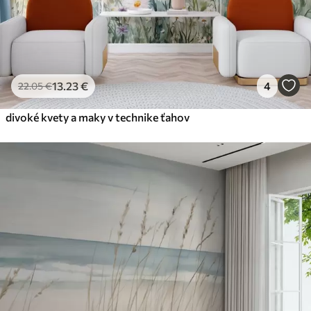
13
.23
€
4
22
.05
€
divoké kvety a maky v technike ťahov