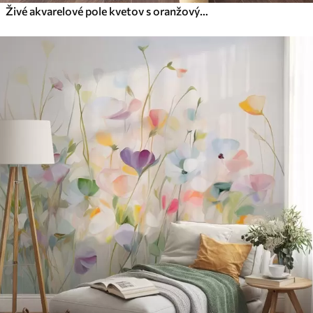
Živé akvarelové pole kvetov s oranžovými a žltými kvetmi a motýľom nad kvetmi