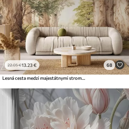
13
.23
€
68
22
.05
€
Lesná cesta medzi majestátnymi stromami v akvarelovom štýle