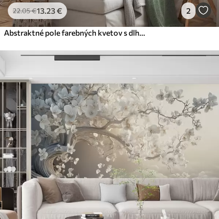
13
.23
€
2
22
.05
€
Abstraktné pole farebných kvetov s dlhými stonkami a zelenými listami, textúrované, pastelové, svetlé farby