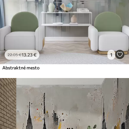
Prémiový vinyl
65
.00
39
.00
€
/m²
Peel and Stick
81
.67
49
.00
€
/m²
13
.23
€
1
22
.05
€
Abstraktné mesto