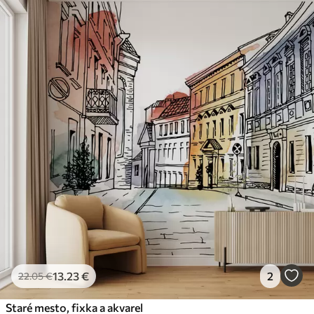
13
.23
€
2
22
.05
€
Staré mesto, fixka a akvarel