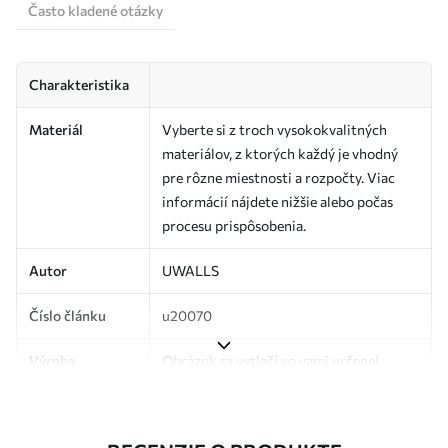
Často kladené otázky
Charakteristika
Materiál
Vyberte si z troch vysokokvalitných
materiálov, z ktorých každý je vhodný
pre rôzne miestnosti a rozpočty. Viac
informácií nájdete nižšie alebo počas
procesu prispôsobenia.
Autor
UWALLS
Číslo článku
u20070
Výroba
Obrázok sa vytlačí vo vami určenej
veľkosti a rozreže sa na rovnaké pásy so
šírkou až 50 cm.