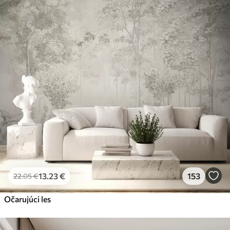
13
.23
€
153
22
.05
€
Očarujúci les