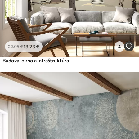
13
.23
€
4
22
.05
€
Budova, okno a infraštruktúra