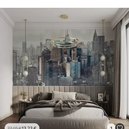
13
.23
€
1
22
.05
€