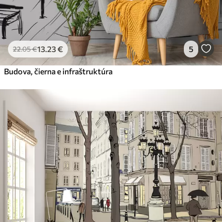
13
.23
€
5
22
.05
€
Budova, čierna e infraštruktúra