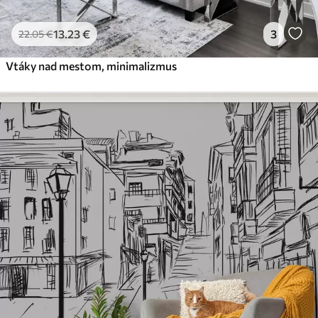
13
.23
€
3
22
.05
€
Vtáky nad mestom, minimalizmus