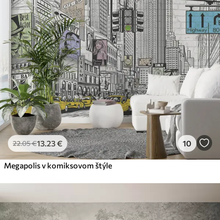
13
.23
€
10
22
.05
€
Megapolis v komiksovom štýle