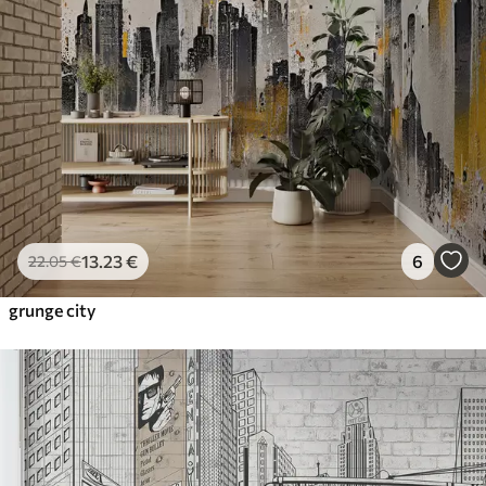
13
.23
€
6
22
.05
€
grunge city