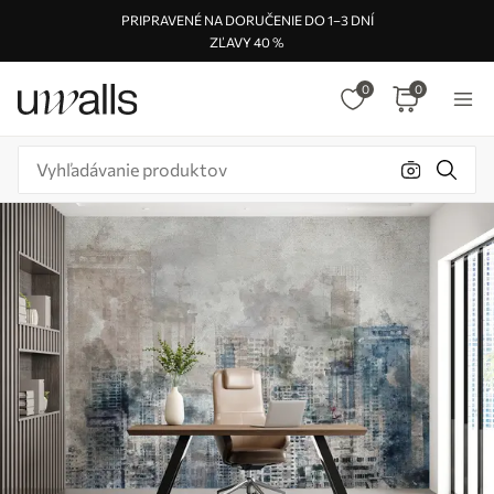
PRIPRAVENÉ NA DORUČENIE DO 1–3 DNÍ
ZĽAVY 40 %
0
0