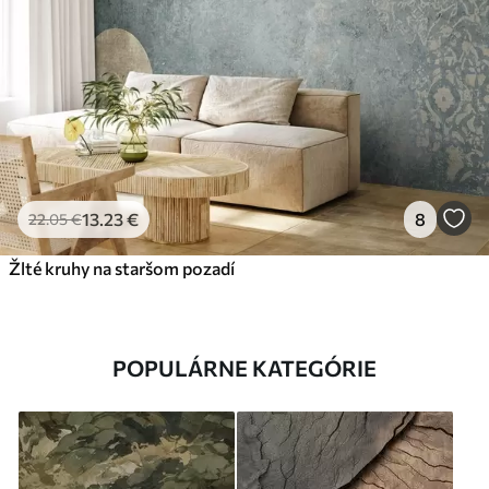
13
.23
€
8
22
.05
€
Žlté kruhy na staršom pozadí
POPULÁRNE KATEGÓRIE