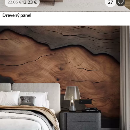
13
.23
€
27
22
.05
€
Drevený panel