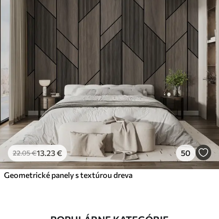
13
.23
€
50
22
.05
€
Geometrické panely s textúrou dreva