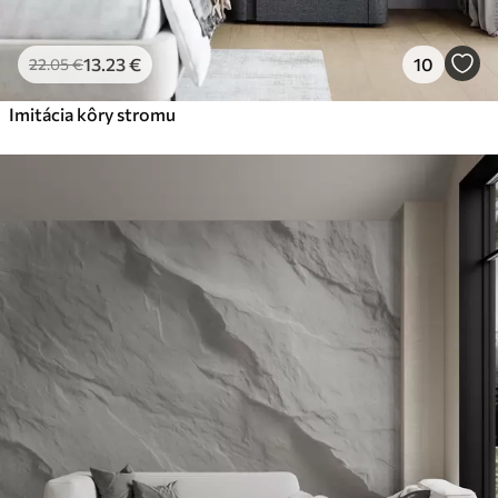
13
.23
€
10
22
.05
€
Imitácia kôry stromu