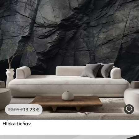
13
.23
€
22
.05
€
Hĺbka tieňov