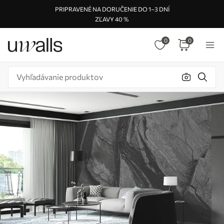
PRIPRAVENÉ NA DORUČENIE DO 1–3 DNÍ
ZĽAVY 40 %
0
0