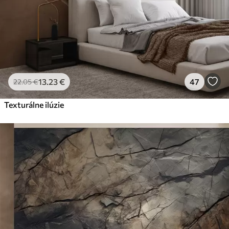
13
.23
€
47
22
.05
€
Texturálne ilúzie