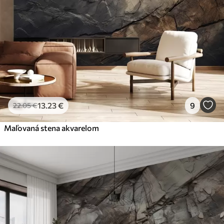
13
.23
€
9
22
.05
€
Maľovaná stena akvarelom