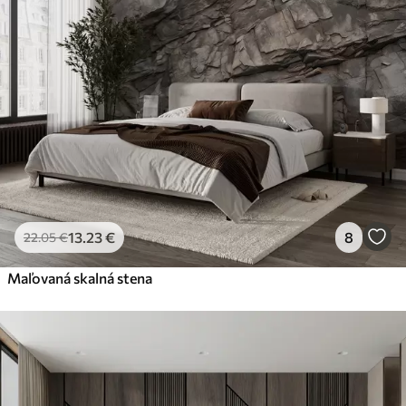
13
.23
€
8
22
.05
€
Maľovaná skalná stena