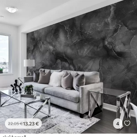
13
.23
€
4
22
.05
€