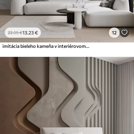
13
.23
€
12
22
.05
€
imitácia bieleho kameňa v interiérovom dizajne