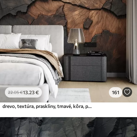
45
.00
27
.00
€
/m²
Premium
56
.67
34
.00
€
/m²
Prémiový vinyl
65
.00
39
.00
€
/m²
Peel and Stick
81
.67
49
.00
€
/m²
13
.23
€
161
22
.05
€
drevo, textúra, praskliny, tmavé, kôra, povrch