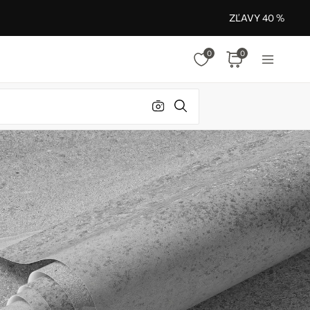
ZĽAVY 40 %
0
0