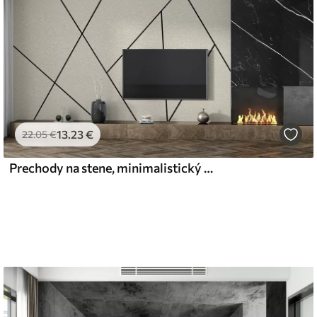
13
.23
€
22
.05
€
Prechody na stene, minimalistický štýl