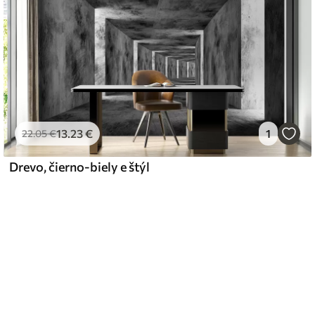
13
.23
€
1
22
.05
€
Drevo, čierno-biely e štýl