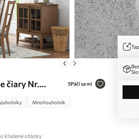
Tap
Bez
Slo
 čiary Nr.
5
Páči sa mi
ojuholníky
Mnohouholník
o kladené otázky