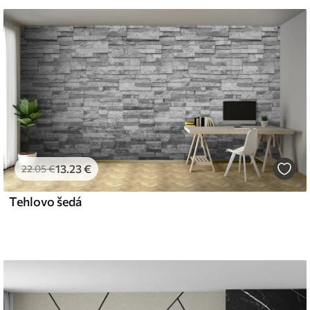
 čistiť vodou.
emium
67
34
.00
€
/m²
13
.23
€
22
.05
€
l and Stick
Tehlovo šedá
67
49
.00
€
/m²