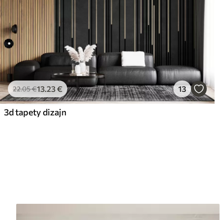
13
.23
€
13
22
.05
€
3d tapety dizajn