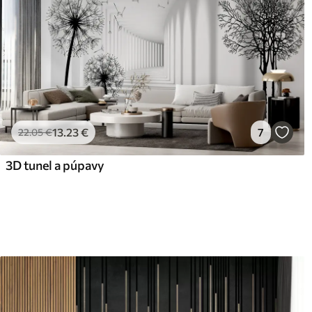
13
.23
€
7
22
.05
€
3D tunel a púpavy