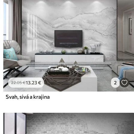
13
.23
€
2
22
.05
€
Svah, sivá a krajina