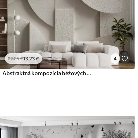
13
.23
€
4
22
.05
€
Abstraktná kompozícia béžových geometrických tvarov