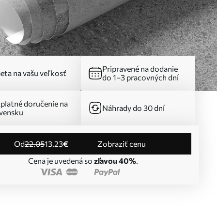
Pripravené na dodanie
eta na vašu veľkosť
do 1–3 pracovných dní
platné doručenie na
Náhrady do 30 dní
vensku
od
22
.05
13
.23
€
Zobraziť cenu
Cena je uvedená so
zľavou 40%
.