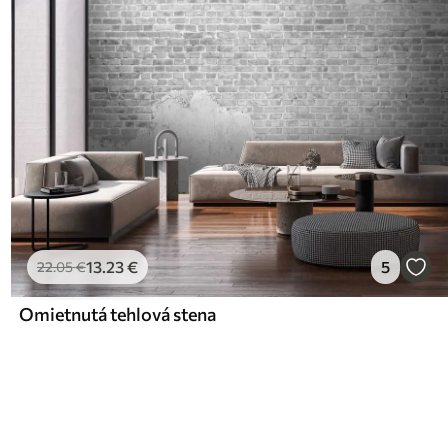
13
.23
€
5
22
.05
€
Omietnutá tehlová stena