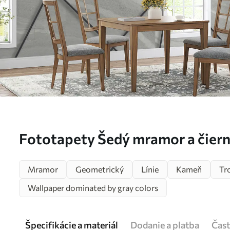
Fototapety Šedý mramor a čierne
u16341
Mramor
Geometrický
Línie
Kameň
Tr
Wallpaper dominated by gray colors
Špecifikácie a materiál
Dodanie a platba
Čast