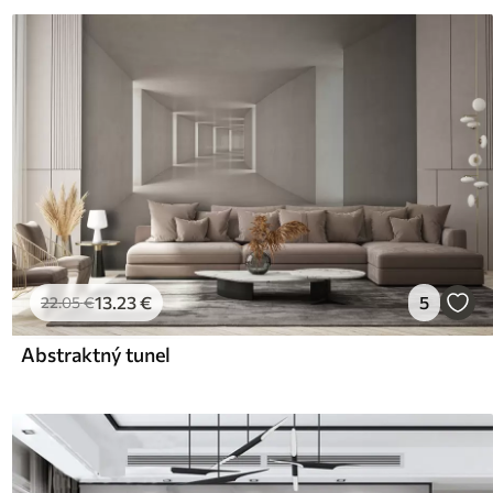
13
.23
€
5
22
.05
€
Abstraktný tunel