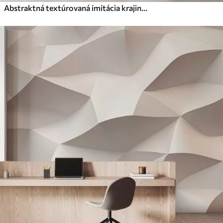
Abstraktná textúrovaná imitácia krajinomaľby s modrými a bielymi ťahmi štetcom, moderný štýl