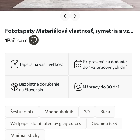
Fototapety Materiálová vlastnosť, symetria a vzor
Nr. u77886
1
Páči sa mi
Pripravené na dodanie
Tapeta na vašu veľkosť
do 1–3 pracovných dní
Bezplatné doručenie
Náhrady do 30 dní
na Slovensku
Šesťuholník
Mnohouholník
3D
Biela
Wallpaper dominated by gray colors
Geometrický
Minimalistický