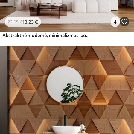
13
.23
€
4
22
.05
€
Abstraktné moderné, minimalizmus, boho, geometria, akvarelové škvrny, spln, silueta palmového listu, topografia, komplikovanosť, oranžová, žltá, šedá