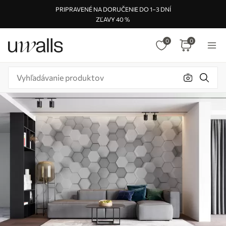
PRIPRAVENÉ NA DORUČENIE DO 1–3 DNÍ
ZĽAVY 40 %
0
0