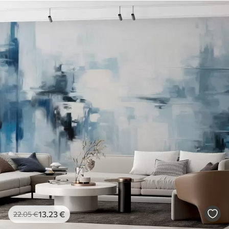
13
.23
€
22
.05
€