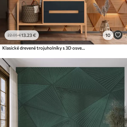
13
.23
€
10
22
.05
€
Klasické drevené trojuholníky s 3D osvetlením