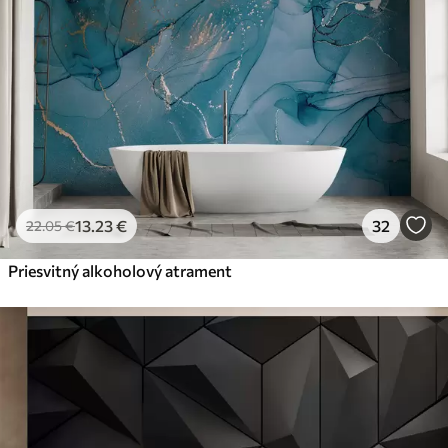
13
.23
€
32
22
.05
€
Priesvitný alkoholový atrament