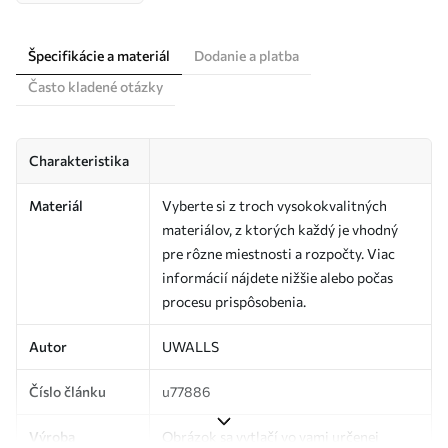
Špecifikácie a materiál
Dodanie a platba
Často kladené otázky
Charakteristika
Materiál
Vyberte si z troch vysokokvalitných
materiálov, z ktorých každý je vhodný
pre rôzne miestnosti a rozpočty. Viac
informácií nájdete nižšie alebo počas
procesu prispôsobenia.
Autor
UWALLS
Číslo článku
u77886
Výroba
Obrázok sa vytlačí vo vami určenej