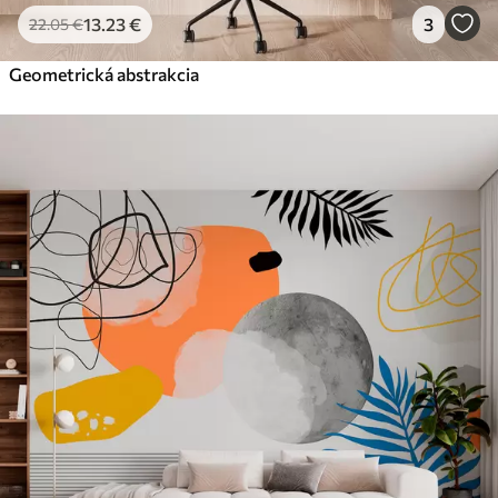
13
.23
€
3
22
.05
€
Geometrická abstrakcia