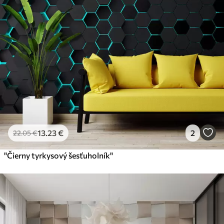
Premium
56
.67
34
.00
€
/m²
Prémiový vinyl
65
.00
39
.00
€
/m²
Peel and Stick
81
.67
49
.00
€
/m²
13
.23
€
2
22
.05
€
"Čierny tyrkysový šesťuholník"