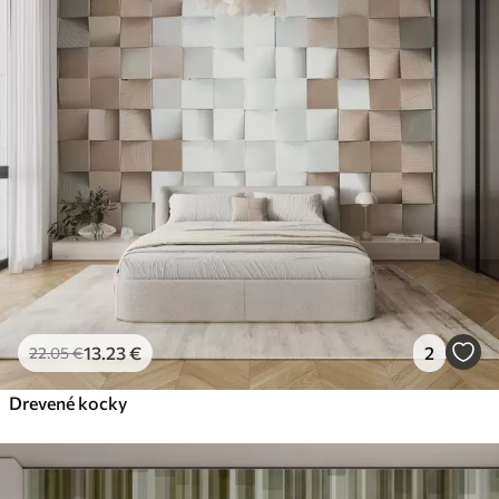
13
.23
€
2
22
.05
€
Drevené kocky