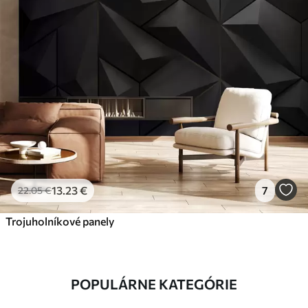
13
.23
€
7
22
.05
€
Trojuholníkové panely
POPULÁRNE KATEGÓRIE