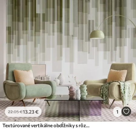
13
.23
€
1
22
.05
€
Textúrované vertikálne obdĺžniky s rôznou priehľadnosťou a odtieňmi zelenej farby, abstraktné umenie