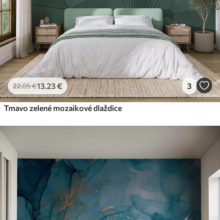
13
.23
€
3
22
.05
€
Tmavo zelené mozaikové dlaždice